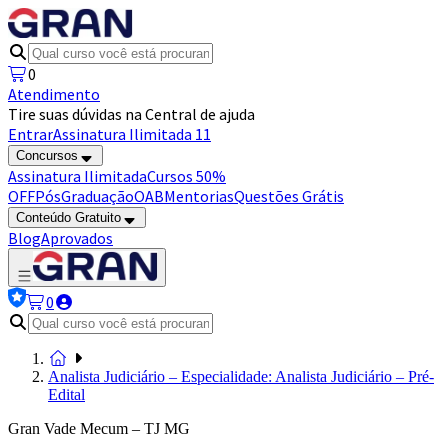
0
Atendimento
Tire suas dúvidas na Central de ajuda
Entrar
Assinatura Ilimitada 11
Concursos
Assinatura Ilimitada
Cursos 50%
OFF
Pós
Graduação
OAB
Mentorias
Questões Grátis
Conteúdo Gratuito
Blog
Aprovados
0
Analista Judiciário – Especialidade: Analista Judiciário – Pré-
Edital
Gran Vade Mecum – TJ MG