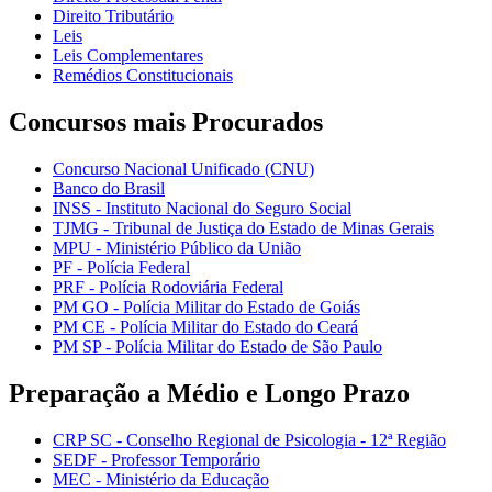
Direito Tributário
Leis
Leis Complementares
Remédios Constitucionais
Concursos mais Procurados
Concurso Nacional Unificado (CNU)
Banco do Brasil
INSS - Instituto Nacional do Seguro Social
TJMG - Tribunal de Justiça do Estado de Minas Gerais
MPU - Ministério Público da União
PF - Polícia Federal
PRF - Polícia Rodoviária Federal
PM GO - Polícia Militar do Estado de Goiás
PM CE - Polícia Militar do Estado do Ceará
PM SP - Polícia Militar do Estado de São Paulo
Preparação a Médio e Longo Prazo
CRP SC - Conselho Regional de Psicologia - 12ª Região
SEDF - Professor Temporário
MEC - Ministério da Educação