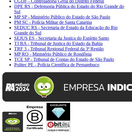
CGDF - Controladoria Geral do Distrito Federal
DPE RS - Defensoria Pública do Estado do Rio Grande do
Sul
MP SP - Ministério Público do Estado de São Paulo
PM SC - Polícia Militar de Santa Catarina
SEDUC RS - Secretaria de Estado da Educação do Rio
Grande do Sul
SEJUS ES - Secretaria da Justiça do Espírito Santo
TJ BA - Tribunal de Justiça do Estado da Bahia
TRF 3 - Tribunal Regional Federal da 3ª Região
MP RO - Ministério Público de Rondônia
TCE SP - Tribunal de Contas do Estado de São Paulo
Politec PE - Polícia Científica de Pernambuco