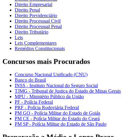
Direito Empresarial
Direito Penal
Direito Previdenciário
Direito Processual Civil
Direito Processual Penal
Direito Tributário
Leis
Leis Complementares
Remédios Constitucionais
Concursos mais Procurados
Concurso Nacional Unificado (CNU)
Banco do Brasil
INSS - Instituto Nacional do Seguro Social
TJMG - Tribunal de Justiça do Estado de Minas Gerais
MPU - Ministério Público da União
PF - Polícia Federal
PRF - Polícia Rodoviária Federal
PM GO - Polícia Militar do Estado de Goiás
PM CE - Polícia Militar do Estado do Ceará
PM SP - Polícia Militar do Estado de São Paulo
Preparação a Médio e Longo Prazo