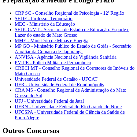
CRP SC - Conselho Regional de Psicologia - 12ª Região
SEDF - Professor Temporário
MEC - Ministério da Educação
SEDUC/MT - Secretaria de Estado de Educação, Esporte e
Lazer do estado de Mato Grosso
MME - Ministério de Minas e Energia
MP GO - Ministério Público do Estado de Goiás - Secretário
Auxiliar da Comarca de Itapuranga
ANVISA - Agência Nacional de Vigilância Sanitária
PM PE - Polícia Militar de Pernambuco
CRECI MT - Conselho Regional de Corretores de Imóveis do
Mato Grosso
Universidade Federal de Catalão - UFCAT
UFR - Universidade Federal de Rondonópolis
CRA MS - Conselho Regional de Administração do Mato
Grosso do Sul
UFJ - Universidade Federal de Jataí
UFRN - Universidade Federal do Rio Grande do Norte
UFCSPA - Universidade Federal de Ciência da Saúde de
Porto Alegre
Outros Concursos