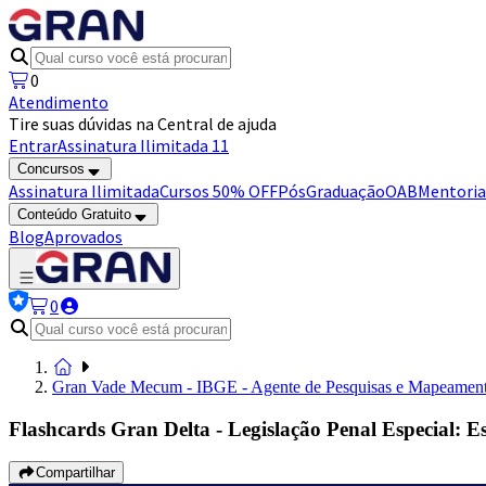
0
Atendimento
Tire suas dúvidas na Central de ajuda
Entrar
Assinatura Ilimitada 11
Concursos
Assinatura Ilimitada
Cursos 50% OFF
Pós
Graduação
OAB
Mentoria
Conteúdo Gratuito
Blog
Aprovados
0
Gran Vade Mecum - IBGE - Agente de Pesquisas e Mapeamento
Flashcards Gran Delta - Legislação Penal Especial: 
Compartilhar