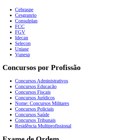
Cebraspe
Cesgranrio
Consulplan
FCC
FGV
Idecan
Selecon
Uniase
Vunesp
Concursos por Profissão
Concursos Administrativos
Concursos Educação
Concursos Fiscais
Concursos Jurídicos
Nome: Concursos Militares
Concursos Policiais
Concursos Saúde
Concursos Tribunais
Residência Multiprofissional
Exame de Ordem