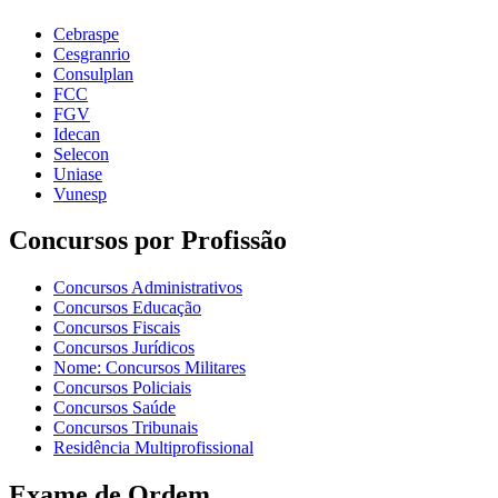
Cebraspe
Cesgranrio
Consulplan
FCC
FGV
Idecan
Selecon
Uniase
Vunesp
Concursos por Profissão
Concursos Administrativos
Concursos Educação
Concursos Fiscais
Concursos Jurídicos
Nome: Concursos Militares
Concursos Policiais
Concursos Saúde
Concursos Tribunais
Residência Multiprofissional
Exame de Ordem