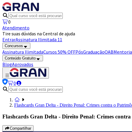
0
Atendimento
Tire suas dúvidas na Central de ajuda
Entrar
Assinatura Ilimitada 11
Concursos
Assinatura Ilimitada
Cursos 50% OFF
Pós
Graduação
OAB
Mentoria
Conteúdo Gratuito
Blog
Aprovados
0
Flashcards Gran Delta - Direito Penal: Crimes contra o Patrimô
Flashcards Gran Delta - Direito Penal: Crimes contra
Compartilhar