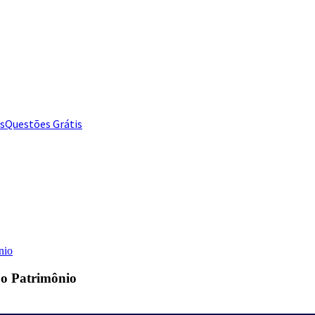
s
Questões Grátis
nio
 o Patrimônio