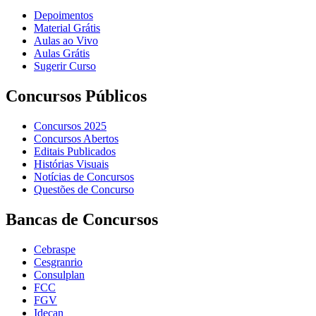
Depoimentos
Material Grátis
Aulas ao Vivo
Aulas Grátis
Sugerir Curso
Concursos Públicos
Concursos 2025
Concursos Abertos
Editais Publicados
Histórias Visuais
Notícias de Concursos
Questões de Concurso
Bancas de Concursos
Cebraspe
Cesgranrio
Consulplan
FCC
FGV
Idecan