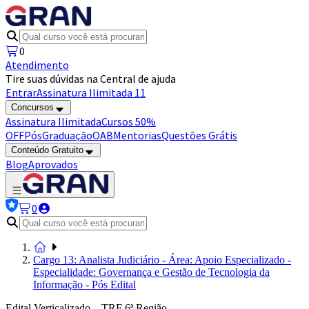
0
Atendimento
Tire suas dúvidas na Central de ajuda
Entrar
Assinatura Ilimitada 11
Concursos
Assinatura Ilimitada
Cursos 50%
OFF
Pós
Graduação
OAB
Mentorias
Questões Grátis
Conteúdo Gratuito
Blog
Aprovados
0
Cargo 13: Analista Judiciário - Área: Apoio Especializado -
Especialidade: Governança e Gestão de Tecnologia da
Informação - Pós Edital
Edital Verticalizado – TRF 6ª Região