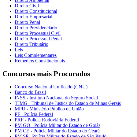
Direito Ambiental
Direito Civil
Direito Constitucional
Direito Empresarial
Direito Penal
Direito Previdenciário
Direito Processual Civil
Direito Processual Penal
Direito Tributário
Leis
Leis Complementares
Remédios Constitucionais
Concursos mais Procurados
Concurso Nacional Unificado (CNU)
Banco do Brasil
INSS - Instituto Nacional do Seguro Social
TJMG - Tribunal de Justiça do Estado de Minas Gerais
MPU - Ministério Público da União
PF - Polícia Federal
PRF - Polícia Rodoviária Federal
PM GO - Polícia Militar do Estado de Goiás
PM CE - Polícia Militar do Estado do Ceará
PM SP - Polícia Militar do Estado de São Paulo