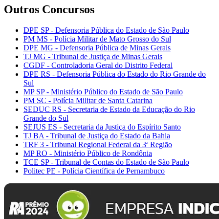
Outros Concursos
DPE SP - Defensoria Pública do Estado de São Paulo
PM MS - Polícia Militar de Mato Grosso do Sul
DPE MG - Defensoria Pública de Minas Gerais
TJ MG - Tribunal de Justiça de Minas Gerais
CGDF - Controladoria Geral do Distrito Federal
DPE RS - Defensoria Pública do Estado do Rio Grande do
Sul
MP SP - Ministério Público do Estado de São Paulo
PM SC - Polícia Militar de Santa Catarina
SEDUC RS - Secretaria de Estado da Educação do Rio
Grande do Sul
SEJUS ES - Secretaria da Justiça do Espírito Santo
TJ BA - Tribunal de Justiça do Estado da Bahia
TRF 3 - Tribunal Regional Federal da 3ª Região
MP RO - Ministério Público de Rondônia
TCE SP - Tribunal de Contas do Estado de São Paulo
Politec PE - Polícia Científica de Pernambuco