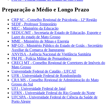
Preparação a Médio e Longo Prazo
CRP SC - Conselho Regional de Psicologia - 12ª Região
SEDF - Professor Temporário
MEC - Ministério da Educação
SEDUC/MT - Secretaria de Estado de Educação, Esporte e
Lazer do estado de Mato Grosso
MME - Ministério de Minas e Energia
MP GO - Ministério Público do Estado de Goiás - Secretário
Auxiliar da Comarca de Itapuranga
ANVISA - Agência Nacional de Vigilância Sanitária
PM PE - Polícia Militar de Pernambuco
CRECI MT - Conselho Regional de Corretores de Imóveis do
Mato Grosso
Universidade Federal de Catalão - UFCAT
UFR - Universidade Federal de Rondonópolis
CRA MS - Conselho Regional de Administração do Mato
Grosso do Sul
UFJ - Universidade Federal de Jataí
UFRN - Universidade Federal do Rio Grande do Norte
UFCSPA - Universidade Federal de Ciência da Saúde de
Porto Alegre