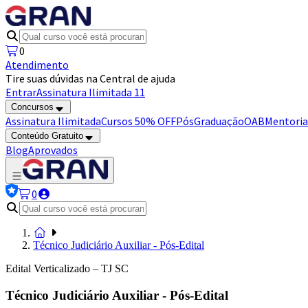
0
Atendimento
Tire suas dúvidas na Central de ajuda
Entrar
Assinatura Ilimitada 11
Concursos
Assinatura Ilimitada
Cursos 50% OFF
Pós
Graduação
OAB
Mentoria
Conteúdo Gratuito
Blog
Aprovados
0
Técnico Judiciário Auxiliar - Pós-Edital
Edital Verticalizado – TJ SC
Técnico Judiciário Auxiliar - Pós-Edital