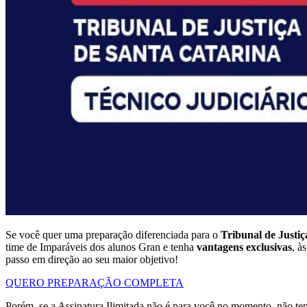
Se você quer uma preparação diferenciada para o
Tribunal de Justiç
time de Imparáveis dos alunos Gran e tenha
vantagens exclusivas
, à
passo em direção ao seu maior objetivo!
QUERO PREPARAÇÃO COMPLETA
Porém, se a Assinatura Ilimitada não é para você no momento, não t