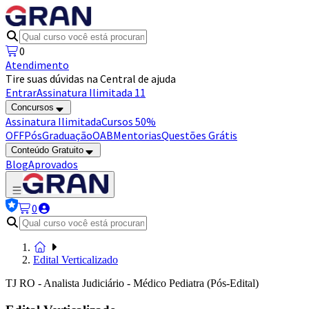
0
Atendimento
Tire suas dúvidas na Central de ajuda
Entrar
Assinatura Ilimitada 11
Concursos
Assinatura Ilimitada
Cursos 50%
OFF
Pós
Graduação
OAB
Mentorias
Questões Grátis
Conteúdo Gratuito
Blog
Aprovados
0
Edital Verticalizado
TJ RO - Analista Judiciário - Médico Pediatra (Pós-Edital)