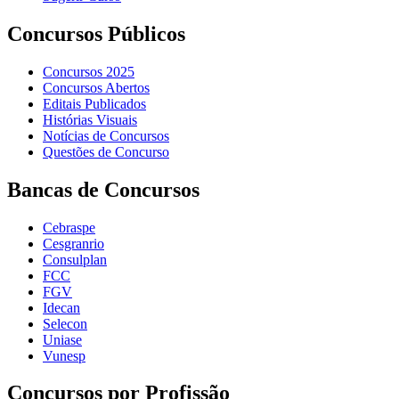
Concursos Públicos
Concursos 2025
Concursos Abertos
Editais Publicados
Histórias Visuais
Notícias de Concursos
Questões de Concurso
Bancas de Concursos
Cebraspe
Cesgranrio
Consulplan
FCC
FGV
Idecan
Selecon
Uniase
Vunesp
Concursos por Profissão