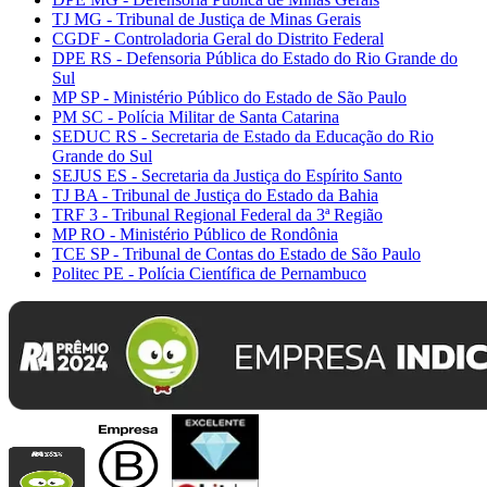
TJ MG - Tribunal de Justiça de Minas Gerais
CGDF - Controladoria Geral do Distrito Federal
DPE RS - Defensoria Pública do Estado do Rio Grande do
Sul
MP SP - Ministério Público do Estado de São Paulo
PM SC - Polícia Militar de Santa Catarina
SEDUC RS - Secretaria de Estado da Educação do Rio
Grande do Sul
SEJUS ES - Secretaria da Justiça do Espírito Santo
TJ BA - Tribunal de Justiça do Estado da Bahia
TRF 3 - Tribunal Regional Federal da 3ª Região
MP RO - Ministério Público de Rondônia
TCE SP - Tribunal de Contas do Estado de São Paulo
Politec PE - Polícia Científica de Pernambuco