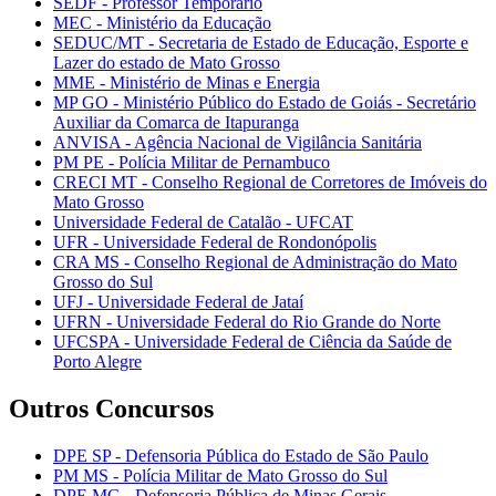
SEDF - Professor Temporário
MEC - Ministério da Educação
SEDUC/MT - Secretaria de Estado de Educação, Esporte e
Lazer do estado de Mato Grosso
MME - Ministério de Minas e Energia
MP GO - Ministério Público do Estado de Goiás - Secretário
Auxiliar da Comarca de Itapuranga
ANVISA - Agência Nacional de Vigilância Sanitária
PM PE - Polícia Militar de Pernambuco
CRECI MT - Conselho Regional de Corretores de Imóveis do
Mato Grosso
Universidade Federal de Catalão - UFCAT
UFR - Universidade Federal de Rondonópolis
CRA MS - Conselho Regional de Administração do Mato
Grosso do Sul
UFJ - Universidade Federal de Jataí
UFRN - Universidade Federal do Rio Grande do Norte
UFCSPA - Universidade Federal de Ciência da Saúde de
Porto Alegre
Outros Concursos
DPE SP - Defensoria Pública do Estado de São Paulo
PM MS - Polícia Militar de Mato Grosso do Sul
DPE MG - Defensoria Pública de Minas Gerais