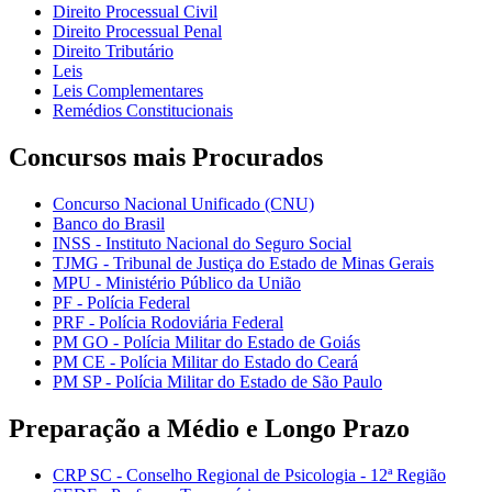
Direito Processual Civil
Direito Processual Penal
Direito Tributário
Leis
Leis Complementares
Remédios Constitucionais
Concursos mais Procurados
Concurso Nacional Unificado (CNU)
Banco do Brasil
INSS - Instituto Nacional do Seguro Social
TJMG - Tribunal de Justiça do Estado de Minas Gerais
MPU - Ministério Público da União
PF - Polícia Federal
PRF - Polícia Rodoviária Federal
PM GO - Polícia Militar do Estado de Goiás
PM CE - Polícia Militar do Estado do Ceará
PM SP - Polícia Militar do Estado de São Paulo
Preparação a Médio e Longo Prazo
CRP SC - Conselho Regional de Psicologia - 12ª Região