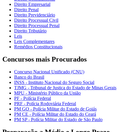
Direito Empresarial
Direito Penal
Direito Previdenciário
Direito Processual Civil
Direito Processual Penal
Direito Tributário
Leis
Leis Complementares
Remédios Constitucionais
Concursos mais Procurados
Concurso Nacional Unificado (CNU)
Banco do Brasil
INSS - Instituto Nacional do Seguro Social
TJMG - Tribunal de Justiça do Estado de Minas Gerais
MPU - Ministério Público da União
PF - Polícia Federal
PRF - Polícia Rodoviária Federal
PM GO - Polícia Militar do Estado de Goiás
PM CE - Polícia Militar do Estado do Ceará
PM SP - Polícia Militar do Estado de São Paulo
Preparação a Médio e Longo Prazo