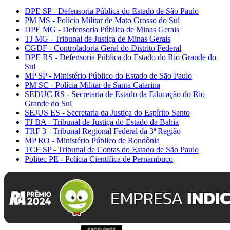
DPE SP - Defensoria Pública do Estado de São Paulo
PM MS - Polícia Militar de Mato Grosso do Sul
DPE MG - Defensoria Pública de Minas Gerais
TJ MG - Tribunal de Justiça de Minas Gerais
CGDF - Controladoria Geral do Distrito Federal
DPE RS - Defensoria Pública do Estado do Rio Grande do
Sul
MP SP - Ministério Público do Estado de São Paulo
PM SC - Polícia Militar de Santa Catarina
SEDUC RS - Secretaria de Estado da Educação do Rio
Grande do Sul
SEJUS ES - Secretaria da Justiça do Espírito Santo
TJ BA - Tribunal de Justiça do Estado da Bahia
TRF 3 - Tribunal Regional Federal da 3ª Região
MP RO - Ministério Público de Rondônia
TCE SP - Tribunal de Contas do Estado de São Paulo
Politec PE - Polícia Científica de Pernambuco