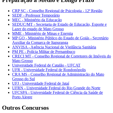
CRP SC - Conselho Regional de Psicologia - 12ª Região
SEDF - Professor Temporário
MEC - Ministério da Educação
SEDUC/MT - Secretaria de Estado de Educação, Esporte e
Lazer do estado de Mato Grosso
MME - Ministério de Minas e Energia
MP GO - Ministério Público do Estado de Goiás - Secretário
Auxiliar da Comarca de Itapuranga
ANVISA - Agência Nacional de Vigilância Sanitária
PM PE - Polícia Militar de Pernambuco
CRECI MT - Conselho Regional de Corretores de Imóveis do
Mato Grosso
Universidade Federal de Catalão - UFCAT
UFR - Universidade Federal de Rondonópolis
CRA MS - Conselho Regional de Administração do Mato
Grosso do Sul
UFJ - Universidade Federal de Jataí
UFRN - Universidade Federal do Rio Grande do Norte
UFCSPA - Universidade Federal de Ciência da Saúde de
Porto Alegre
Outros Concursos