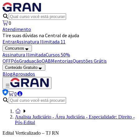
0
Atendimento
Tire suas dúvidas na Central de ajuda
Entrar
Assinatura Ilimitada 11
Concursos
Assinatura Ilimitada
Cursos 50%
OFF
Pós
Graduação
OAB
Mentorias
Questões Grátis
Conteúdo Gratuito
Blog
Aprovados
0
Analista Judiciário - Área Judiciária - Especialidade: Direito -
Pós-Edital
Edital Verticalizado – TJ RN