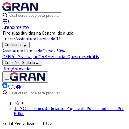
0
Atendimento
Tire suas dúvidas na Central de ajuda
Entrar
Assinatura Ilimitada 11
Concursos
Assinatura Ilimitada
Cursos 50%
OFF
Pós
Graduação
OAB
Mentorias
Questões Grátis
Conteúdo Gratuito
Blog
Aprovados
0
TJ AC - Técnico Judiciário - Agente de Polícia Judicial - Pós
Edital
Edital Verticalizado – TJ AC