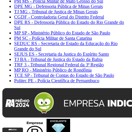
PM MS - Polícia Militar de Mato Grosso do Sul
DPE MG - Defensoria Pública de Minas Gerais
TJ MG - Tribunal de Justiça de Minas Gerais
CGDF - Controladoria Geral do Distrito Federal
DPE RS - Defensoria Pública do Estado do Rio Grande do
Sul
MP SP - Ministério Público do Estado de São Paulo
PM SC - Polícia Militar de Santa Catarina
SEDUC RS - Secretaria de Estado da Educação do Rio
Grande do Sul
SEJUS ES - Secretaria da Justiça do Espírito Santo
TJ BA - Tribunal de Justiça do Estado da Bahia
TRF 3 - Tribunal Regional Federal da 3ª Região
MP RO - Ministério Público de Rondônia
TCE SP - Tribunal de Contas do Estado de São Paulo
Politec PE - Polícia Científica de Pernambuco