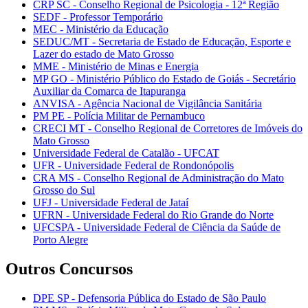
CRP SC - Conselho Regional de Psicologia - 12ª Região
SEDF - Professor Temporário
MEC - Ministério da Educação
SEDUC/MT - Secretaria de Estado de Educação, Esporte e
Lazer do estado de Mato Grosso
MME - Ministério de Minas e Energia
MP GO - Ministério Público do Estado de Goiás - Secretário
Auxiliar da Comarca de Itapuranga
ANVISA - Agência Nacional de Vigilância Sanitária
PM PE - Polícia Militar de Pernambuco
CRECI MT - Conselho Regional de Corretores de Imóveis do
Mato Grosso
Universidade Federal de Catalão - UFCAT
UFR - Universidade Federal de Rondonópolis
CRA MS - Conselho Regional de Administração do Mato
Grosso do Sul
UFJ - Universidade Federal de Jataí
UFRN - Universidade Federal do Rio Grande do Norte
UFCSPA - Universidade Federal de Ciência da Saúde de
Porto Alegre
Outros Concursos
DPE SP - Defensoria Pública do Estado de São Paulo