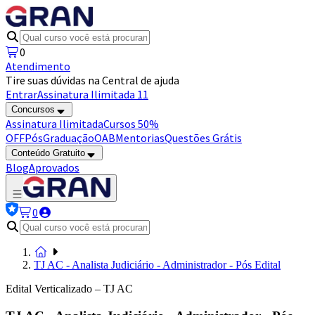
0
Atendimento
Tire suas dúvidas na Central de ajuda
Entrar
Assinatura Ilimitada 11
Concursos
Assinatura Ilimitada
Cursos 50%
OFF
Pós
Graduação
OAB
Mentorias
Questões Grátis
Conteúdo Gratuito
Blog
Aprovados
0
TJ AC - Analista Judiciário - Administrador - Pós Edital
Edital Verticalizado – TJ AC