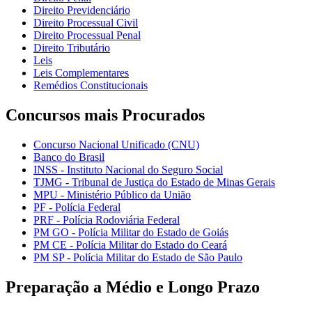
Direito Previdenciário
Direito Processual Civil
Direito Processual Penal
Direito Tributário
Leis
Leis Complementares
Remédios Constitucionais
Concursos mais Procurados
Concurso Nacional Unificado (CNU)
Banco do Brasil
INSS - Instituto Nacional do Seguro Social
TJMG - Tribunal de Justiça do Estado de Minas Gerais
MPU - Ministério Público da União
PF - Polícia Federal
PRF - Polícia Rodoviária Federal
PM GO - Polícia Militar do Estado de Goiás
PM CE - Polícia Militar do Estado do Ceará
PM SP - Polícia Militar do Estado de São Paulo
Preparação a Médio e Longo Prazo