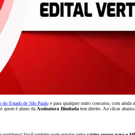
co do Estado de São Paulo
e para qualquer outro concurso, com ainda m
 só quem é aluno da
Assinatura Ilimitada
tem direito. Ao clicar abaix
em problema! Você também pode estudar pelos
vários cursos para o M