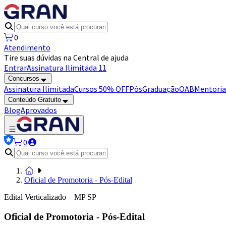
0
Atendimento
Tire suas dúvidas na Central de ajuda
Entrar
Assinatura Ilimitada 11
Concursos
Assinatura Ilimitada
Cursos 50% OFF
Pós
Graduação
OAB
Mentoria
Conteúdo Gratuito
Blog
Aprovados
0
Oficial de Promotoria - Pós-Edital
Edital Verticalizado – MP SP
Oficial de Promotoria - Pós-Edital