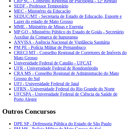
CRP SC - Conselho Regional de Psicologia - 12ª Região
SEDF - Professor Temporário
MEC - Ministério da Educação
SEDUC/MT - Secretaria de Estado de Educação, Esporte e
Lazer do estado de Mato Grosso
MME - Ministério de Minas e Energia
MP GO - Ministério Público do Estado de Goiás - Secretário
Auxiliar da Comarca de Itapuranga
ANVISA - Agência Nacional de Vigilância Sanitária
PM PE - Polícia Militar de Pernambuco
CRECI MT - Conselho Regional de Corretores de Imóveis do
Mato Grosso
Universidade Federal de Catalão - UFCAT
UFR - Universidade Federal de Rondonópolis
CRA MS - Conselho Regional de Administração do Mato
Grosso do Sul
UFJ - Universidade Federal de Jataí
UFRN - Universidade Federal do Rio Grande do Norte
UFCSPA - Universidade Federal de Ciência da Saúde de
Porto Alegre
Outros Concursos
DPE SP - Defensoria Pública do Estado de São Paulo
PM MS - Polícia Militar de Mato Grosso do Sul