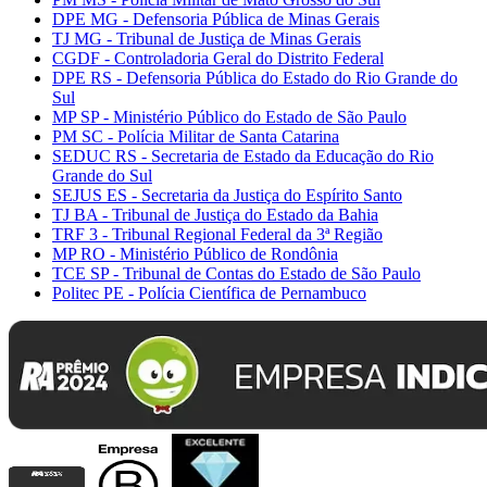
DPE MG - Defensoria Pública de Minas Gerais
TJ MG - Tribunal de Justiça de Minas Gerais
CGDF - Controladoria Geral do Distrito Federal
DPE RS - Defensoria Pública do Estado do Rio Grande do
Sul
MP SP - Ministério Público do Estado de São Paulo
PM SC - Polícia Militar de Santa Catarina
SEDUC RS - Secretaria de Estado da Educação do Rio
Grande do Sul
SEJUS ES - Secretaria da Justiça do Espírito Santo
TJ BA - Tribunal de Justiça do Estado da Bahia
TRF 3 - Tribunal Regional Federal da 3ª Região
MP RO - Ministério Público de Rondônia
TCE SP - Tribunal de Contas do Estado de São Paulo
Politec PE - Polícia Científica de Pernambuco