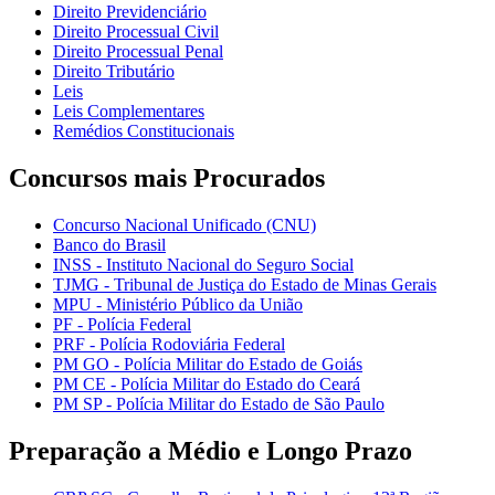
Direito Previdenciário
Direito Processual Civil
Direito Processual Penal
Direito Tributário
Leis
Leis Complementares
Remédios Constitucionais
Concursos mais Procurados
Concurso Nacional Unificado (CNU)
Banco do Brasil
INSS - Instituto Nacional do Seguro Social
TJMG - Tribunal de Justiça do Estado de Minas Gerais
MPU - Ministério Público da União
PF - Polícia Federal
PRF - Polícia Rodoviária Federal
PM GO - Polícia Militar do Estado de Goiás
PM CE - Polícia Militar do Estado do Ceará
PM SP - Polícia Militar do Estado de São Paulo
Preparação a Médio e Longo Prazo