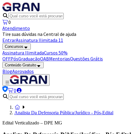
0
Atendimento
Tire suas dúvidas na Central de ajuda
Entrar
Assinatura Ilimitada 11
Concursos
Assinatura Ilimitada
Cursos 50%
OFF
Pós
Graduação
OAB
Mentorias
Questões Grátis
Conteúdo Gratuito
Blog
Aprovados
0
Analista Da Defensoria Pública/Jurídico - Pós-Edital
Edital Verticalizado – DPE MG