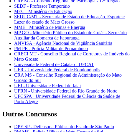
CRP SC - Conselho Regional de Psicologia - 12ª Região
SEDF - Professor Temporário
MEC - Ministério da Educação
SEDUC/MT - Secretaria de Estado de Educação, Esporte e
Lazer do estado de Mato Grosso
MME - Ministério de Minas e Energia
MP GO - Ministério Público do Estado de Goiás - Secretário
Auxiliar da Comarca de Itapuranga
ANVISA - Agência Nacional de Vigilância Sanitária
PM PE - Polícia Militar de Pernambuco
CRECI MT - Conselho Regional de Corretores de Imóveis do
Mato Grosso
Universidade Federal de Catalão - UFCAT
UFR - Universidade Federal de Rondonópolis
CRA MS - Conselho Regional de Administração do Mato
Grosso do Sul
UFJ - Universidade Federal de Jataí
UFRN - Universidade Federal do Rio Grande do Norte
UFCSPA - Universidade Federal de Ciência da Saúde de
Porto Alegre
Outros Concursos
DPE SP - Defensoria Pública do Estado de São Paulo
PM MS - Polícia Militar de Mato Grosso do Sul