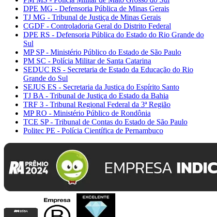
DPE MG - Defensoria Pública de Minas Gerais
TJ MG - Tribunal de Justiça de Minas Gerais
CGDF - Controladoria Geral do Distrito Federal
DPE RS - Defensoria Pública do Estado do Rio Grande do
Sul
MP SP - Ministério Público do Estado de São Paulo
PM SC - Polícia Militar de Santa Catarina
SEDUC RS - Secretaria de Estado da Educação do Rio
Grande do Sul
SEJUS ES - Secretaria da Justiça do Espírito Santo
TJ BA - Tribunal de Justiça do Estado da Bahia
TRF 3 - Tribunal Regional Federal da 3ª Região
MP RO - Ministério Público de Rondônia
TCE SP - Tribunal de Contas do Estado de São Paulo
Politec PE - Polícia Científica de Pernambuco