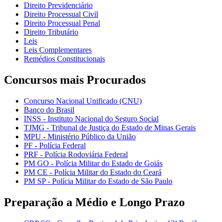
Direito Previdenciário
Direito Processual Civil
Direito Processual Penal
Direito Tributário
Leis
Leis Complementares
Remédios Constitucionais
Concursos mais Procurados
Concurso Nacional Unificado (CNU)
Banco do Brasil
INSS - Instituto Nacional do Seguro Social
TJMG - Tribunal de Justiça do Estado de Minas Gerais
MPU - Ministério Público da União
PF - Polícia Federal
PRF - Polícia Rodoviária Federal
PM GO - Polícia Militar do Estado de Goiás
PM CE - Polícia Militar do Estado do Ceará
PM SP - Polícia Militar do Estado de São Paulo
Preparação a Médio e Longo Prazo