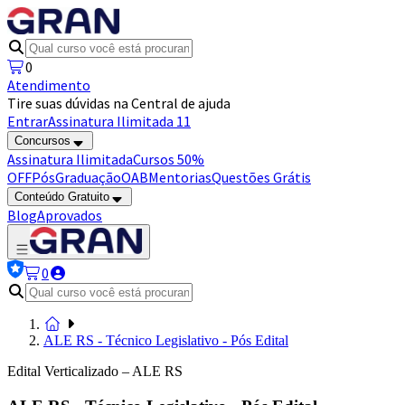
0
Atendimento
Tire suas dúvidas na Central de ajuda
Entrar
Assinatura Ilimitada 11
Concursos
Assinatura Ilimitada
Cursos 50%
OFF
Pós
Graduação
OAB
Mentorias
Questões Grátis
Conteúdo Gratuito
Blog
Aprovados
0
ALE RS - Técnico Legislativo - Pós Edital
Edital Verticalizado – ALE RS