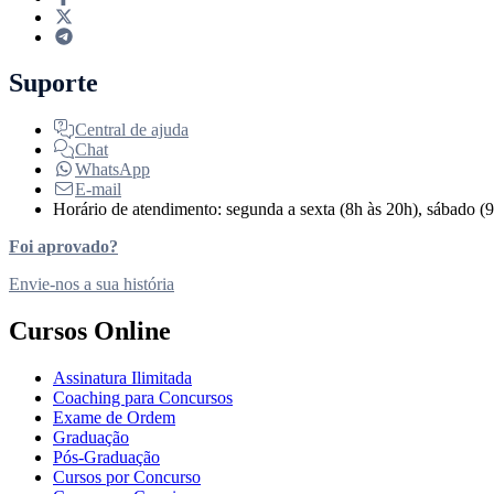
Suporte
Central de ajuda
Chat
WhatsApp
E-mail
Horário de atendimento: segunda a sexta (8h às 20h), sábado (9
Foi aprovado?
Envie-nos a sua história
Cursos Online
Assinatura Ilimitada
Coaching para Concursos
Exame de Ordem
Graduação
Pós-Graduação
Cursos por Concurso