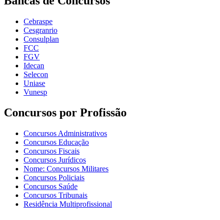
Bancas de Concursos
Cebraspe
Cesgranrio
Consulplan
FCC
FGV
Idecan
Selecon
Uniase
Vunesp
Concursos por Profissão
Concursos Administrativos
Concursos Educação
Concursos Fiscais
Concursos Jurídicos
Nome: Concursos Militares
Concursos Policiais
Concursos Saúde
Concursos Tribunais
Residência Multiprofissional