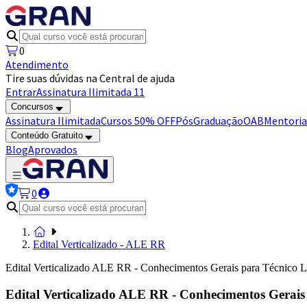
0
Atendimento
Tire suas dúvidas na Central de ajuda
Entrar
Assinatura Ilimitada 11
Concursos
Assinatura Ilimitada
Cursos 50% OFF
Pós
Graduação
OAB
Mentoria
Conteúdo Gratuito
Blog
Aprovados
0
Edital Verticalizado - ALE RR
Edital Verticalizado ALE RR - Conhecimentos Gerais para Técnico Leg
Edital Verticalizado ALE RR - Conhecimentos Gerais p