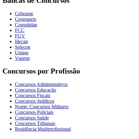
Bancas de Concursos
Cebraspe
Cesgranrio
Consulplan
FCC
FGV
Idecan
Selecon
Uniase
Vunesp
Concursos por Profissão
Concursos Administrativos
Concursos Educação
Concursos Fiscais
Concursos Jurídicos
Nome: Concursos Militares
Concursos Policiais
Concursos Saúde
Concursos Tribunais
Residência Multiprofissional