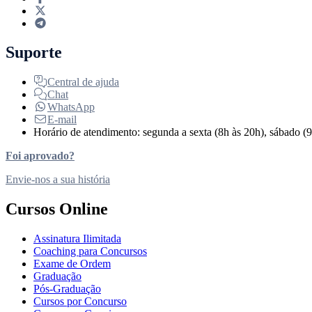
Suporte
Central de ajuda
Chat
WhatsApp
E-mail
Horário de atendimento: segunda a sexta (8h às 20h), sábado (9
Foi aprovado?
Envie-nos a sua história
Cursos Online
Assinatura Ilimitada
Coaching para Concursos
Exame de Ordem
Graduação
Pós-Graduação
Cursos por Concurso