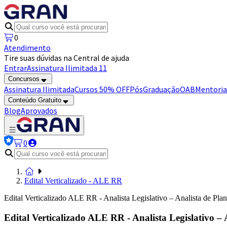
0
Atendimento
Tire suas dúvidas na Central de ajuda
Entrar
Assinatura Ilimitada 11
Concursos
Assinatura Ilimitada
Cursos 50% OFF
Pós
Graduação
OAB
Mentoria
Conteúdo Gratuito
Blog
Aprovados
0
Edital Verticalizado - ALE RR
Edital Verticalizado ALE RR - Analista Legislativo – Analista de Pl
Edital Verticalizado ALE RR - Analista Legislativo 