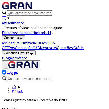
0
Atendimento
Tire suas dúvidas na Central de ajuda
Entrar
Assinatura Ilimitada 11
Concursos
Assinatura Ilimitada
Cursos 50%
OFF
Pós
Graduação
OAB
Mentorias
Questões Grátis
Conteúdo Gratuito
Blog
Aprovados
0
E-book
Temas Quentes para a Discursiva do PND