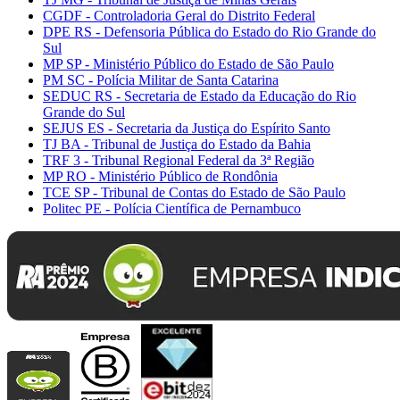
CGDF - Controladoria Geral do Distrito Federal
DPE RS - Defensoria Pública do Estado do Rio Grande do
Sul
MP SP - Ministério Público do Estado de São Paulo
PM SC - Polícia Militar de Santa Catarina
SEDUC RS - Secretaria de Estado da Educação do Rio
Grande do Sul
SEJUS ES - Secretaria da Justiça do Espírito Santo
TJ BA - Tribunal de Justiça do Estado da Bahia
TRF 3 - Tribunal Regional Federal da 3ª Região
MP RO - Ministério Público de Rondônia
TCE SP - Tribunal de Contas do Estado de São Paulo
Politec PE - Polícia Científica de Pernambuco