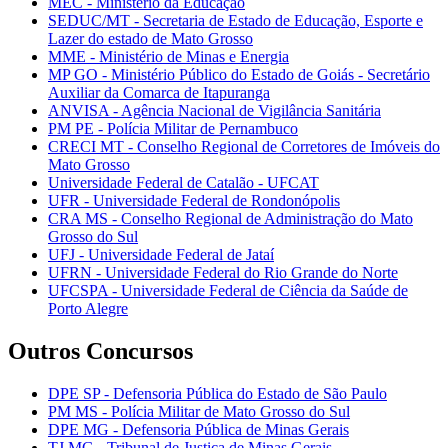
MEC - Ministério da Educação
SEDUC/MT - Secretaria de Estado de Educação, Esporte e
Lazer do estado de Mato Grosso
MME - Ministério de Minas e Energia
MP GO - Ministério Público do Estado de Goiás - Secretário
Auxiliar da Comarca de Itapuranga
ANVISA - Agência Nacional de Vigilância Sanitária
PM PE - Polícia Militar de Pernambuco
CRECI MT - Conselho Regional de Corretores de Imóveis do
Mato Grosso
Universidade Federal de Catalão - UFCAT
UFR - Universidade Federal de Rondonópolis
CRA MS - Conselho Regional de Administração do Mato
Grosso do Sul
UFJ - Universidade Federal de Jataí
UFRN - Universidade Federal do Rio Grande do Norte
UFCSPA - Universidade Federal de Ciência da Saúde de
Porto Alegre
Outros Concursos
DPE SP - Defensoria Pública do Estado de São Paulo
PM MS - Polícia Militar de Mato Grosso do Sul
DPE MG - Defensoria Pública de Minas Gerais
TJ MG - Tribunal de Justiça de Minas Gerais