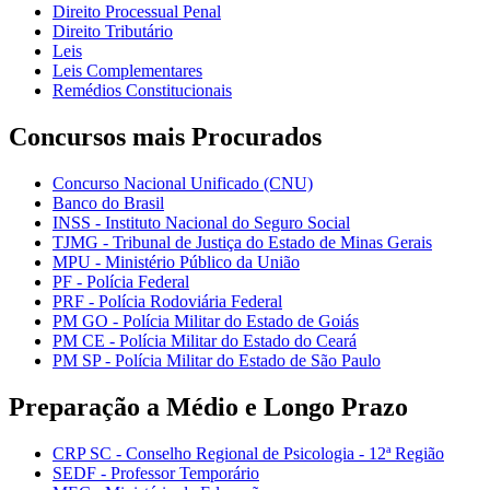
Direito Processual Penal
Direito Tributário
Leis
Leis Complementares
Remédios Constitucionais
Concursos mais Procurados
Concurso Nacional Unificado (CNU)
Banco do Brasil
INSS - Instituto Nacional do Seguro Social
TJMG - Tribunal de Justiça do Estado de Minas Gerais
MPU - Ministério Público da União
PF - Polícia Federal
PRF - Polícia Rodoviária Federal
PM GO - Polícia Militar do Estado de Goiás
PM CE - Polícia Militar do Estado do Ceará
PM SP - Polícia Militar do Estado de São Paulo
Preparação a Médio e Longo Prazo
CRP SC - Conselho Regional de Psicologia - 12ª Região
SEDF - Professor Temporário