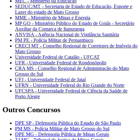
MEC - Ministério da Educação
SEDUC/MT - Secretaria de Estado de Educação, Esporte e
Lazer do estado de Mato Grosso
MME - Ministério de Minas e Energia
MP GO - Ministério Público do Estado de Goiás - Secretário
Auxiliar da Comarca de Itapuranga
ANVISA - Agência Nacional de Vigilância Sanitária
PM PE - Polícia Militar de Pernambuco
CRECI MT - Conselho Regional de Corretores de Imóveis do
Mato Grosso
Universidade Federal de Catalão - UFCAT
UFR - Universidade Federal de Rondonópolis
CRA MS - Conselho Regional de Administração do Mato
Grosso do Sul
UFJ - Universidade Federal de Jataí
UFRN - Universidade Federal do Rio Grande do Norte
UFCSPA - Universidade Federal de Ciência da Saúde de
Porto Alegre
Outros Concursos
DPE SP - Defensoria Pública do Estado de São Paulo
PM MS - Polícia Militar de Mato Grosso do Sul
DPE MG - Defensoria Pública de Minas Gerais
TJ MG - Tribunal de Justiça de Minas Gerais