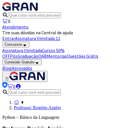
0
Atendimento
Tire suas dúvidas na Central de ajuda
Entrar
Assinatura Ilimitada 11
Concursos
Assinatura Ilimitada
Cursos 50%
OFF
Pós
Graduação
OAB
Mentorias
Questões Grátis
Conteúdo Gratuito
Blog
Aprovados
0
Professor: Rogério Araújo
Python – Básico da Linguagem