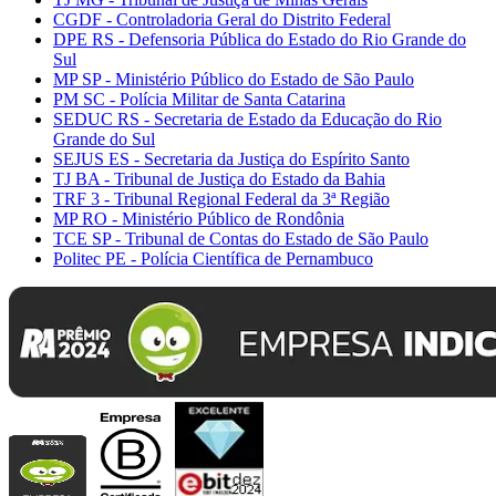
CGDF - Controladoria Geral do Distrito Federal
DPE RS - Defensoria Pública do Estado do Rio Grande do
Sul
MP SP - Ministério Público do Estado de São Paulo
PM SC - Polícia Militar de Santa Catarina
SEDUC RS - Secretaria de Estado da Educação do Rio
Grande do Sul
SEJUS ES - Secretaria da Justiça do Espírito Santo
TJ BA - Tribunal de Justiça do Estado da Bahia
TRF 3 - Tribunal Regional Federal da 3ª Região
MP RO - Ministério Público de Rondônia
TCE SP - Tribunal de Contas do Estado de São Paulo
Politec PE - Polícia Científica de Pernambuco