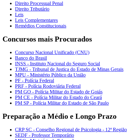
Direito Processual Penal
Direito Tributário
Leis
Leis Complementares
Remédios Constitucionais
Concursos mais Procurados
Concurso Nacional Unificado (CNU)
Banco do Brasil
INSS - Instituto Nacional do Seguro Social
TJMG - Tribunal de Justiça do Estado de Minas Gerais
MPU - Ministério Público da União
PF - Polícia Federal
PRF - Polícia Rodoviária Federal
PM GO - Polícia Militar do Estado de Goiás
PM CE - Polícia Militar do Estado do Ceará
PM SP - Polícia Militar do Estado de São Paulo
Preparação a Médio e Longo Prazo
CRP SC - Conselho Regional de Psicologia - 12ª Região
SEDF - Professor Temporário