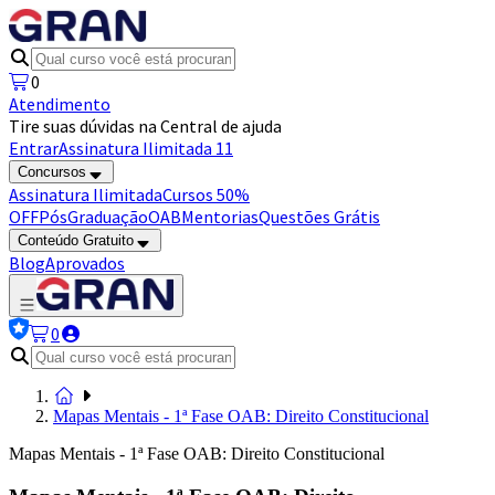
0
Atendimento
Tire suas dúvidas na Central de ajuda
Entrar
Assinatura Ilimitada 11
Concursos
Assinatura Ilimitada
Cursos 50%
OFF
Pós
Graduação
OAB
Mentorias
Questões Grátis
Conteúdo Gratuito
Blog
Aprovados
0
Mapas Mentais - 1ª Fase OAB: Direito Constitucional
Mapas Mentais - 1ª Fase OAB: Direito Constitucional