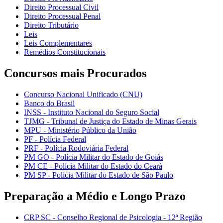
Direito Processual Civil
Direito Processual Penal
Direito Tributário
Leis
Leis Complementares
Remédios Constitucionais
Concursos mais Procurados
Concurso Nacional Unificado (CNU)
Banco do Brasil
INSS - Instituto Nacional do Seguro Social
TJMG - Tribunal de Justiça do Estado de Minas Gerais
MPU - Ministério Público da União
PF - Polícia Federal
PRF - Polícia Rodoviária Federal
PM GO - Polícia Militar do Estado de Goiás
PM CE - Polícia Militar do Estado do Ceará
PM SP - Polícia Militar do Estado de São Paulo
Preparação a Médio e Longo Prazo
CRP SC - Conselho Regional de Psicologia - 12ª Região