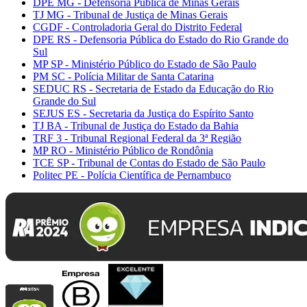
DPE MG - Defensoria Pública de Minas Gerais
TJ MG - Tribunal de Justiça de Minas Gerais
CGDF - Controladoria Geral do Distrito Federal
DPE RS - Defensoria Pública do Estado do Rio Grande do
Sul
MP SP - Ministério Público do Estado de São Paulo
PM SC - Polícia Militar de Santa Catarina
SEDUC RS - Secretaria de Estado da Educação do Rio
Grande do Sul
SEJUS ES - Secretaria da Justiça do Espírito Santo
TJ BA - Tribunal de Justiça do Estado da Bahia
TRF 3 - Tribunal Regional Federal da 3ª Região
MP RO - Ministério Público de Rondônia
TCE SP - Tribunal de Contas do Estado de São Paulo
Politec PE - Polícia Científica de Pernambuco