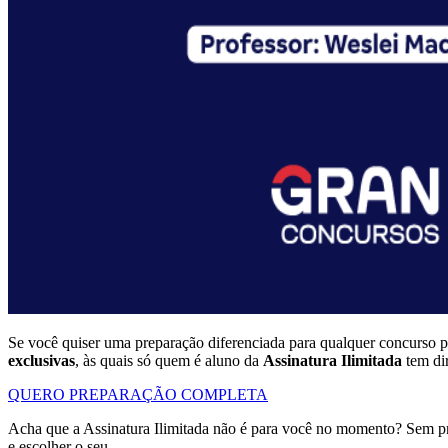
Se você quiser uma preparação diferenciada para qualquer concurso p
exclusivas
, às quais só quem é aluno da
Assinatura Ilimitada
tem dir
QUERO PREPARAÇÃO COMPLETA
Acha que a Assinatura Ilimitada não é para você no momento? Sem p
e escolher o seu.