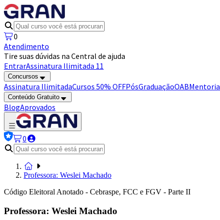
0
Atendimento
Tire suas dúvidas na Central de ajuda
Entrar
Assinatura Ilimitada 11
Concursos
Assinatura Ilimitada
Cursos 50% OFF
Pós
Graduação
OAB
Mentoria
Conteúdo Gratuito
Blog
Aprovados
0
Professora: Weslei Machado
Código Eleitoral Anotado - Cebraspe, FCC e FGV - Parte II
Professora: Weslei Machado