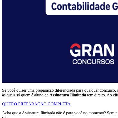
Se você quiser uma preparação diferenciada para qualquer concurso, 
às quais só quem é aluno da
Assinatura Ilimitada
tem direito. Ao cl
QUERO PREPARAÇÃO COMPLETA
Acha que a Assinatura Ilimitada não é para você no momento? Sem p
seu.