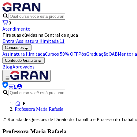
0
Atendimento
Tire suas dúvidas na Central de ajuda
Entrar
Assinatura Ilimitada 11
Concursos
Assinatura Ilimitada
Cursos 50% OFF
Pós
Graduação
OAB
Mentoria
Conteúdo Gratuito
Blog
Aprovados
0
Professora Maria Rafaela
2ª Rodada de Questões de Direito do Trabalho e Processo do Trabalh
Professora Maria Rafaela