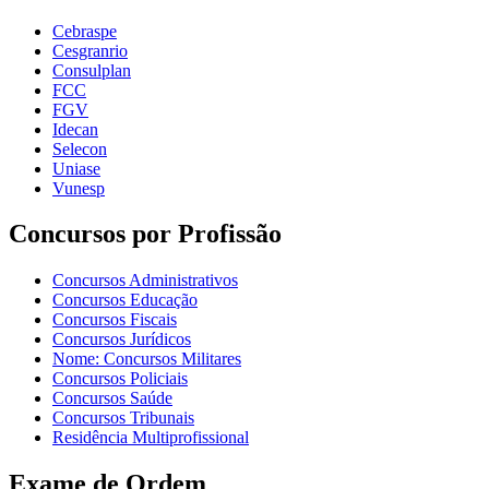
Cebraspe
Cesgranrio
Consulplan
FCC
FGV
Idecan
Selecon
Uniase
Vunesp
Concursos por Profissão
Concursos Administrativos
Concursos Educação
Concursos Fiscais
Concursos Jurídicos
Nome: Concursos Militares
Concursos Policiais
Concursos Saúde
Concursos Tribunais
Residência Multiprofissional
Exame de Ordem