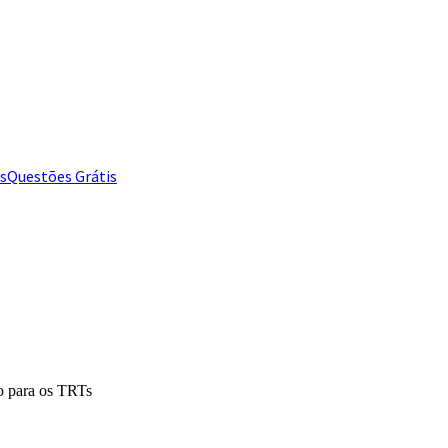
s
Questões Grátis
o para os TRTs