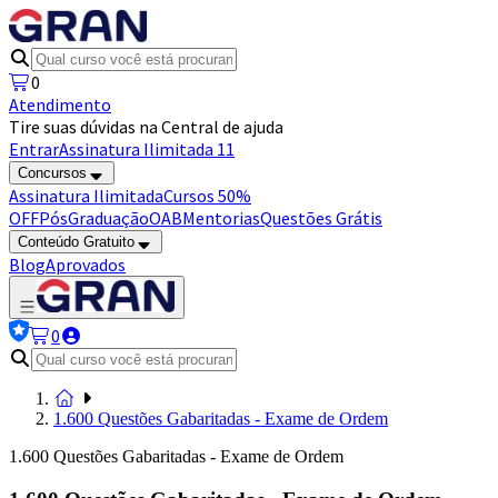
0
Atendimento
Tire suas dúvidas na Central de ajuda
Entrar
Assinatura Ilimitada 11
Concursos
Assinatura Ilimitada
Cursos 50%
OFF
Pós
Graduação
OAB
Mentorias
Questões Grátis
Conteúdo Gratuito
Blog
Aprovados
0
1.600 Questões Gabaritadas - Exame de Ordem
1.600 Questões Gabaritadas - Exame de Ordem