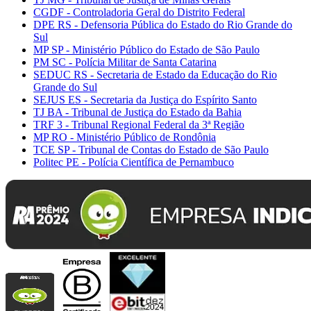
CGDF - Controladoria Geral do Distrito Federal
DPE RS - Defensoria Pública do Estado do Rio Grande do
Sul
MP SP - Ministério Público do Estado de São Paulo
PM SC - Polícia Militar de Santa Catarina
SEDUC RS - Secretaria de Estado da Educação do Rio
Grande do Sul
SEJUS ES - Secretaria da Justiça do Espírito Santo
TJ BA - Tribunal de Justiça do Estado da Bahia
TRF 3 - Tribunal Regional Federal da 3ª Região
MP RO - Ministério Público de Rondônia
TCE SP - Tribunal de Contas do Estado de São Paulo
Politec PE - Polícia Científica de Pernambuco