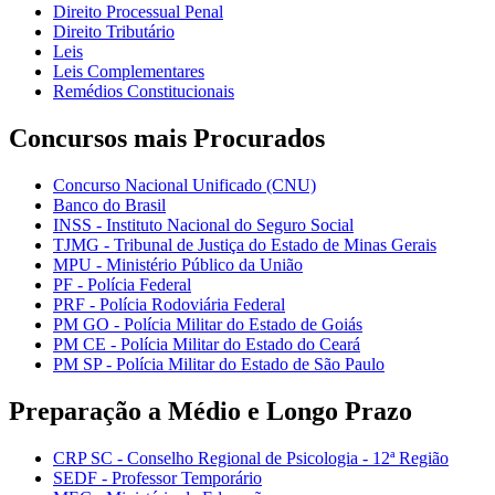
Direito Processual Penal
Direito Tributário
Leis
Leis Complementares
Remédios Constitucionais
Concursos mais Procurados
Concurso Nacional Unificado (CNU)
Banco do Brasil
INSS - Instituto Nacional do Seguro Social
TJMG - Tribunal de Justiça do Estado de Minas Gerais
MPU - Ministério Público da União
PF - Polícia Federal
PRF - Polícia Rodoviária Federal
PM GO - Polícia Militar do Estado de Goiás
PM CE - Polícia Militar do Estado do Ceará
PM SP - Polícia Militar do Estado de São Paulo
Preparação a Médio e Longo Prazo
CRP SC - Conselho Regional de Psicologia - 12ª Região
SEDF - Professor Temporário