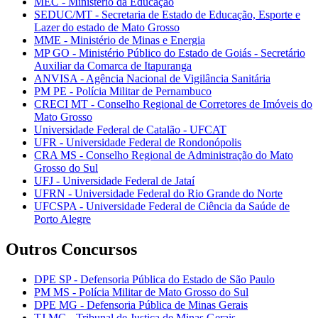
MEC - Ministério da Educação
SEDUC/MT - Secretaria de Estado de Educação, Esporte e
Lazer do estado de Mato Grosso
MME - Ministério de Minas e Energia
MP GO - Ministério Público do Estado de Goiás - Secretário
Auxiliar da Comarca de Itapuranga
ANVISA - Agência Nacional de Vigilância Sanitária
PM PE - Polícia Militar de Pernambuco
CRECI MT - Conselho Regional de Corretores de Imóveis do
Mato Grosso
Universidade Federal de Catalão - UFCAT
UFR - Universidade Federal de Rondonópolis
CRA MS - Conselho Regional de Administração do Mato
Grosso do Sul
UFJ - Universidade Federal de Jataí
UFRN - Universidade Federal do Rio Grande do Norte
UFCSPA - Universidade Federal de Ciência da Saúde de
Porto Alegre
Outros Concursos
DPE SP - Defensoria Pública do Estado de São Paulo
PM MS - Polícia Militar de Mato Grosso do Sul
DPE MG - Defensoria Pública de Minas Gerais
TJ MG - Tribunal de Justiça de Minas Gerais