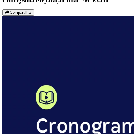
Cronograma Preparação Total - 46º Exame
Compartilhar