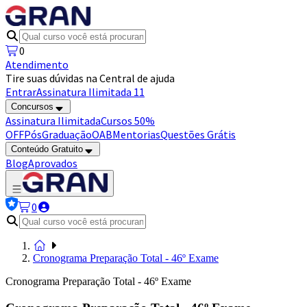
0
Atendimento
Tire suas dúvidas na Central de ajuda
Entrar
Assinatura Ilimitada 11
Concursos
Assinatura Ilimitada
Cursos 50%
OFF
Pós
Graduação
OAB
Mentorias
Questões Grátis
Conteúdo Gratuito
Blog
Aprovados
0
Cronograma Preparação Total - 46º Exame
Cronograma Preparação Total - 46º Exame