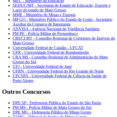
MEC - Ministério da Educação
SEDUC/MT - Secretaria de Estado de Educação, Esporte e
Lazer do estado de Mato Grosso
MME - Ministério de Minas e Energia
MP GO - Ministério Público do Estado de Goiás - Secretário
Auxiliar da Comarca de Itapuranga
ANVISA - Agência Nacional de Vigilância Sanitária
PM PE - Polícia Militar de Pernambuco
CRECI MT - Conselho Regional de Corretores de Imóveis do
Mato Grosso
Universidade Federal de Catalão - UFCAT
UFR - Universidade Federal de Rondonópolis
CRA MS - Conselho Regional de Administração do Mato
Grosso do Sul
UFJ - Universidade Federal de Jataí
UFRN - Universidade Federal do Rio Grande do Norte
UFCSPA - Universidade Federal de Ciência da Saúde de
Porto Alegre
Outros Concursos
DPE SP - Defensoria Pública do Estado de São Paulo
PM MS - Polícia Militar de Mato Grosso do Sul
DPE MG - Defensoria Pública de Minas Gerais
TJ MG - Tribunal de Justiça de Minas Gerais