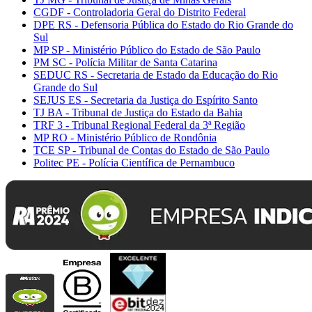
CGDF - Controladoria Geral do Distrito Federal
DPE RS - Defensoria Pública do Estado do Rio Grande do
Sul
MP SP - Ministério Público do Estado de São Paulo
PM SC - Polícia Militar de Santa Catarina
SEDUC RS - Secretaria de Estado da Educação do Rio
Grande do Sul
SEJUS ES - Secretaria da Justiça do Espírito Santo
TJ BA - Tribunal de Justiça do Estado da Bahia
TRF 3 - Tribunal Regional Federal da 3ª Região
MP RO - Ministério Público de Rondônia
TCE SP - Tribunal de Contas do Estado de São Paulo
Politec PE - Polícia Científica de Pernambuco