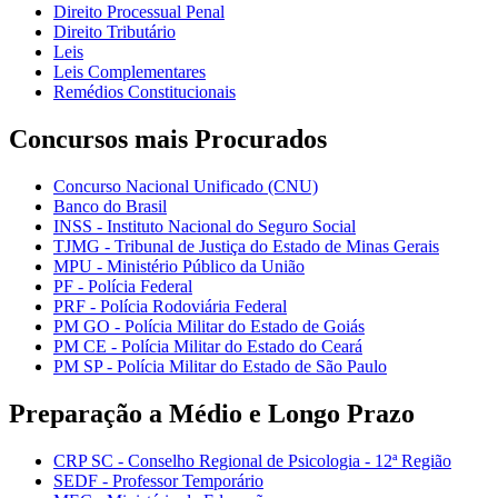
Direito Processual Penal
Direito Tributário
Leis
Leis Complementares
Remédios Constitucionais
Concursos mais Procurados
Concurso Nacional Unificado (CNU)
Banco do Brasil
INSS - Instituto Nacional do Seguro Social
TJMG - Tribunal de Justiça do Estado de Minas Gerais
MPU - Ministério Público da União
PF - Polícia Federal
PRF - Polícia Rodoviária Federal
PM GO - Polícia Militar do Estado de Goiás
PM CE - Polícia Militar do Estado do Ceará
PM SP - Polícia Militar do Estado de São Paulo
Preparação a Médio e Longo Prazo
CRP SC - Conselho Regional de Psicologia - 12ª Região
SEDF - Professor Temporário