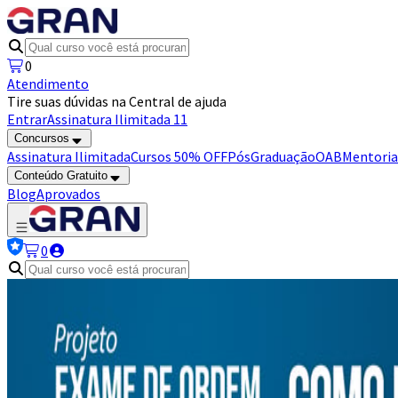
0
Atendimento
Tire suas dúvidas na Central de ajuda
Entrar
Assinatura Ilimitada 11
Concursos
Assinatura Ilimitada
Cursos 50% OFF
Pós
Graduação
OAB
Mentoria
Conteúdo Gratuito
Blog
Aprovados
0