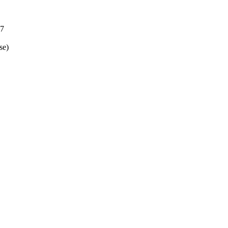
17
se)