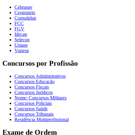
Cebraspe
Cesgranrio
Consulplan
FCC
FGV
Idecan
Selecon
Uniase
Vunesp
Concursos por Profissão
Concursos Administrativos
Concursos Educação
Concursos Fiscais
Concursos Jurídicos
Nome: Concursos Militares
Concursos Policiais
Concursos Saúde
Concursos Tribunais
Residência Multiprofissional
Exame de Ordem