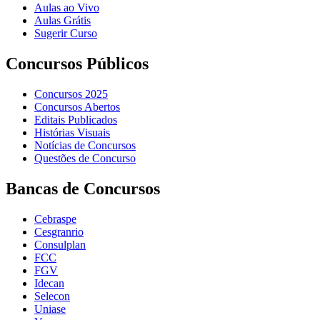
Aulas ao Vivo
Aulas Grátis
Sugerir Curso
Concursos Públicos
Concursos 2025
Concursos Abertos
Editais Publicados
Histórias Visuais
Notícias de Concursos
Questões de Concurso
Bancas de Concursos
Cebraspe
Cesgranrio
Consulplan
FCC
FGV
Idecan
Selecon
Uniase