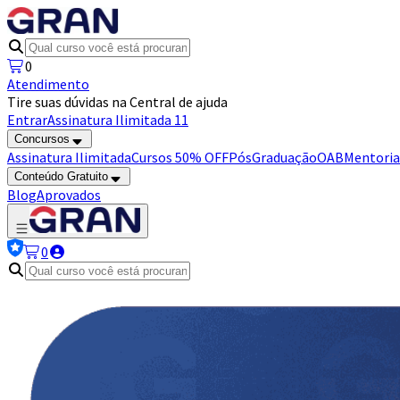
0
Atendimento
Tire suas dúvidas na Central de ajuda
Entrar
Assinatura Ilimitada 11
Concursos
Assinatura Ilimitada
Cursos 50% OFF
Pós
Graduação
OAB
Mentoria
Conteúdo Gratuito
Blog
Aprovados
0