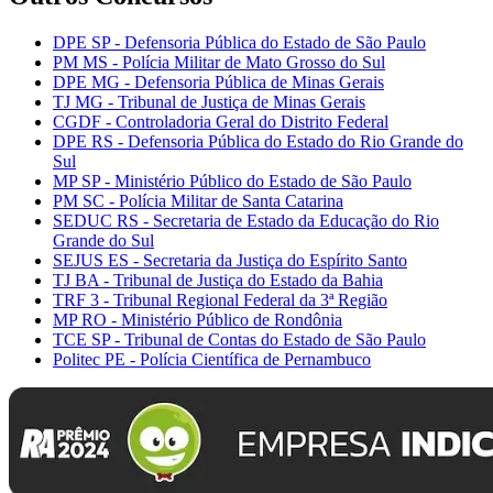
DPE SP - Defensoria Pública do Estado de São Paulo
PM MS - Polícia Militar de Mato Grosso do Sul
DPE MG - Defensoria Pública de Minas Gerais
TJ MG - Tribunal de Justiça de Minas Gerais
CGDF - Controladoria Geral do Distrito Federal
DPE RS - Defensoria Pública do Estado do Rio Grande do
Sul
MP SP - Ministério Público do Estado de São Paulo
PM SC - Polícia Militar de Santa Catarina
SEDUC RS - Secretaria de Estado da Educação do Rio
Grande do Sul
SEJUS ES - Secretaria da Justiça do Espírito Santo
TJ BA - Tribunal de Justiça do Estado da Bahia
TRF 3 - Tribunal Regional Federal da 3ª Região
MP RO - Ministério Público de Rondônia
TCE SP - Tribunal de Contas do Estado de São Paulo
Politec PE - Polícia Científica de Pernambuco