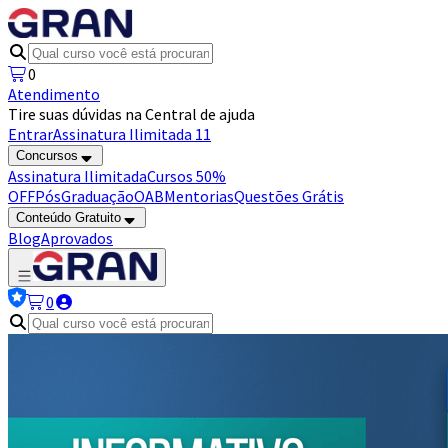
0
Atendimento
Tire suas dúvidas na Central de ajuda
Entrar
Assinatura Ilimitada 11
Concursos
Assinatura Ilimitada
Cursos 50%
OFF
Pós
Graduação
OAB
Mentorias
Questões Grátis
Conteúdo Gratuito
Blog
Aprovados
0