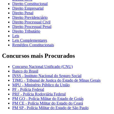
Direito Constitucional
Direito Empresarial
Direito Penal
Direito Previdenciário
Direito Processual Civil
Direito Processual Penal
Direito Tributário
Leis
Leis Complementares
Remédios Constitucionais
Concursos mais Procurados
Concurso Nacional Unificado (CNU)
Banco do Brasil
INSS - Instituto Nacional do Seguro Social
TJMG - Tribunal de Justiça do Estado de Minas Gerais
MPU - Ministério Público da União
PF - Polícia Federal
PRF - Polícia Rodoviária Federal
PM GO - Polícia Militar do Estado de Goiás
PM CE - Polícia Militar do Estado do Ceará
PM SP - Polícia Militar do Estado de São Paulo