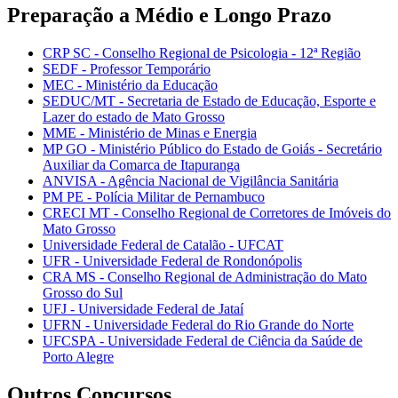
Preparação a Médio e Longo Prazo
CRP SC - Conselho Regional de Psicologia - 12ª Região
SEDF - Professor Temporário
MEC - Ministério da Educação
SEDUC/MT - Secretaria de Estado de Educação, Esporte e
Lazer do estado de Mato Grosso
MME - Ministério de Minas e Energia
MP GO - Ministério Público do Estado de Goiás - Secretário
Auxiliar da Comarca de Itapuranga
ANVISA - Agência Nacional de Vigilância Sanitária
PM PE - Polícia Militar de Pernambuco
CRECI MT - Conselho Regional de Corretores de Imóveis do
Mato Grosso
Universidade Federal de Catalão - UFCAT
UFR - Universidade Federal de Rondonópolis
CRA MS - Conselho Regional de Administração do Mato
Grosso do Sul
UFJ - Universidade Federal de Jataí
UFRN - Universidade Federal do Rio Grande do Norte
UFCSPA - Universidade Federal de Ciência da Saúde de
Porto Alegre
Outros Concursos