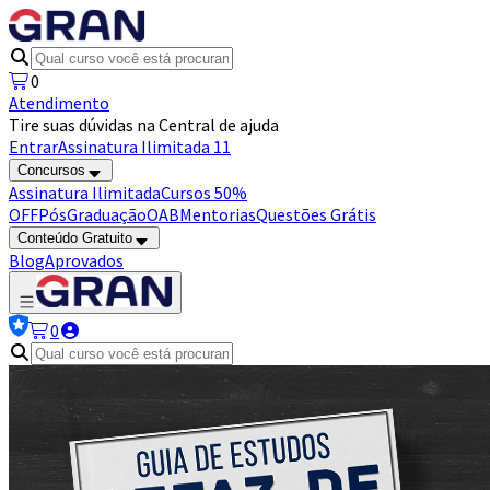
0
Atendimento
Tire suas dúvidas na Central de ajuda
Entrar
Assinatura Ilimitada 11
Concursos
Assinatura Ilimitada
Cursos 50%
OFF
Pós
Graduação
OAB
Mentorias
Questões Grátis
Conteúdo Gratuito
Blog
Aprovados
0