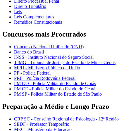
Direito Processual Penal
Direito Tributário
Leis
Leis Complementares
Remédios Constitucionais
Concursos mais Procurados
Concurso Nacional Unificado (CNU)
Banco do Brasil
INSS - Instituto Nacional do Seguro Social
TJMG - Tribunal de Justiça do Estado de Minas Gerais
MPU - Ministério Público da União
PF - Polícia Federal
PRF - Polícia Rodoviária Federal
PM GO - Polícia Militar do Estado de Goiás
PM CE - Polícia Militar do Estado do Ceará
PM SP - Polícia Militar do Estado de São Paulo
Preparação a Médio e Longo Prazo
CRP SC - Conselho Regional de Psicologia - 12ª Região
SEDF - Professor Temporário
MEC - Ministério da Educação