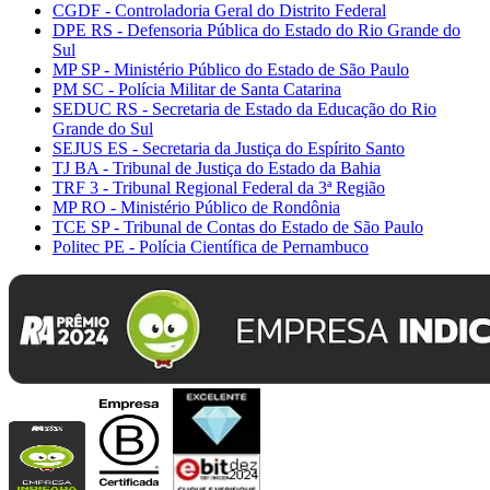
CGDF - Controladoria Geral do Distrito Federal
DPE RS - Defensoria Pública do Estado do Rio Grande do
Sul
MP SP - Ministério Público do Estado de São Paulo
PM SC - Polícia Militar de Santa Catarina
SEDUC RS - Secretaria de Estado da Educação do Rio
Grande do Sul
SEJUS ES - Secretaria da Justiça do Espírito Santo
TJ BA - Tribunal de Justiça do Estado da Bahia
TRF 3 - Tribunal Regional Federal da 3ª Região
MP RO - Ministério Público de Rondônia
TCE SP - Tribunal de Contas do Estado de São Paulo
Politec PE - Polícia Científica de Pernambuco