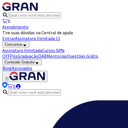
0
Atendimento
Tire suas dúvidas na Central de ajuda
Entrar
Assinatura Ilimitada 11
Concursos
Assinatura Ilimitada
Cursos 50%
OFF
Pós
Graduação
OAB
Mentorias
Questões Grátis
Conteúdo Gratuito
Blog
Aprovados
0