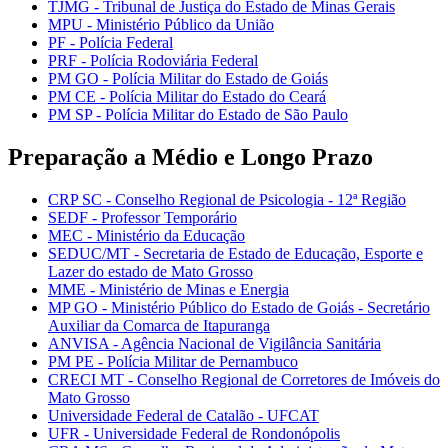
TJMG - Tribunal de Justiça do Estado de Minas Gerais
MPU - Ministério Público da União
PF - Polícia Federal
PRF - Polícia Rodoviária Federal
PM GO - Polícia Militar do Estado de Goiás
PM CE - Polícia Militar do Estado do Ceará
PM SP - Polícia Militar do Estado de São Paulo
Preparação a Médio e Longo Prazo
CRP SC - Conselho Regional de Psicologia - 12ª Região
SEDF - Professor Temporário
MEC - Ministério da Educação
SEDUC/MT - Secretaria de Estado de Educação, Esporte e
Lazer do estado de Mato Grosso
MME - Ministério de Minas e Energia
MP GO - Ministério Público do Estado de Goiás - Secretário
Auxiliar da Comarca de Itapuranga
ANVISA - Agência Nacional de Vigilância Sanitária
PM PE - Polícia Militar de Pernambuco
CRECI MT - Conselho Regional de Corretores de Imóveis do
Mato Grosso
Universidade Federal de Catalão - UFCAT
UFR - Universidade Federal de Rondonópolis