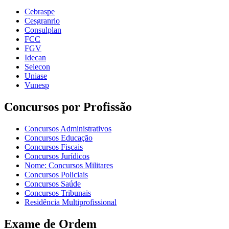
Cebraspe
Cesgranrio
Consulplan
FCC
FGV
Idecan
Selecon
Uniase
Vunesp
Concursos por Profissão
Concursos Administrativos
Concursos Educação
Concursos Fiscais
Concursos Jurídicos
Nome: Concursos Militares
Concursos Policiais
Concursos Saúde
Concursos Tribunais
Residência Multiprofissional
Exame de Ordem