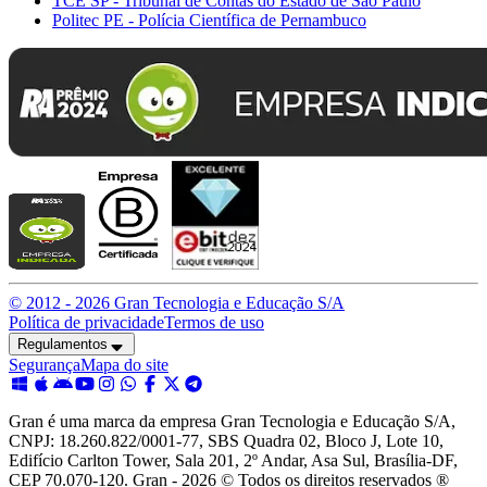
TCE SP - Tribunal de Contas do Estado de São Paulo
Politec PE - Polícia Científica de Pernambuco
© 2012 -
2026
Gran Tecnologia e Educação S/A
Política de privacidade
Termos de uso
Regulamentos
Segurança
Mapa do site
Gran é uma marca da empresa Gran Tecnologia e Educação S/A,
CNPJ: 18.260.822/0001-77, SBS Quadra 02, Bloco J, Lote 10,
Edifício Carlton Tower, Sala 201, 2º Andar, Asa Sul, Brasília-DF,
CEP 70.070-120. Gran - 2026 © Todos os direitos reservados ®