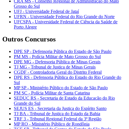
CRA MS - Conselho Regional de Administração do Mato
Grosso do Sul
UFJ - Universidade Federal de Jataí
UFRN - Universidade Federal do Rio Grande do Norte
UFCSPA - Universidade Federal de Ciência da Saúde de
Porto Alegre
Outros Concursos
DPE SP - Defensoria Pública do Estado de São Paulo
PM MS - Polícia Militar de Mato Grosso do Sul
DPE MG - Defensoria Pública de Minas Gerais
TJ MG - Tribunal de Justiça de Minas Gerais
CGDF - Controladoria Geral do Distrito Federal
DPE RS - Defensoria Pública do Estado do Rio Grande do
Sul
MP SP - Ministério Público do Estado de São Paulo
PM SC - Polícia Militar de Santa Catarina
SEDUC RS - Secretaria de Estado da Educação do Rio
Grande do Sul
SEJUS ES - Secretaria da Justiça do Espírito Santo
TJ BA - Tribunal de Justiça do Estado da Bahia
TRF 3 - Tribunal Regional Federal da 3ª Região
MP RO - Ministério Público de Rondônia