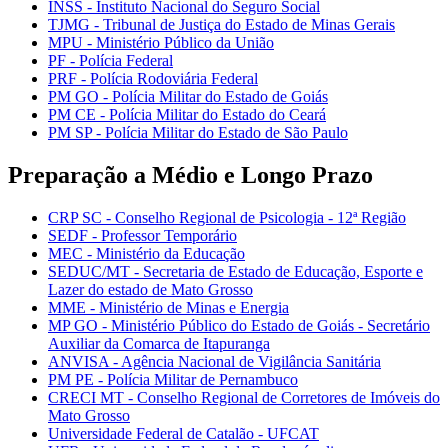
INSS - Instituto Nacional do Seguro Social
TJMG - Tribunal de Justiça do Estado de Minas Gerais
MPU - Ministério Público da União
PF - Polícia Federal
PRF - Polícia Rodoviária Federal
PM GO - Polícia Militar do Estado de Goiás
PM CE - Polícia Militar do Estado do Ceará
PM SP - Polícia Militar do Estado de São Paulo
Preparação a Médio e Longo Prazo
CRP SC - Conselho Regional de Psicologia - 12ª Região
SEDF - Professor Temporário
MEC - Ministério da Educação
SEDUC/MT - Secretaria de Estado de Educação, Esporte e
Lazer do estado de Mato Grosso
MME - Ministério de Minas e Energia
MP GO - Ministério Público do Estado de Goiás - Secretário
Auxiliar da Comarca de Itapuranga
ANVISA - Agência Nacional de Vigilância Sanitária
PM PE - Polícia Militar de Pernambuco
CRECI MT - Conselho Regional de Corretores de Imóveis do
Mato Grosso
Universidade Federal de Catalão - UFCAT