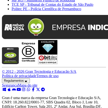
MP RO - Ministério Público de Rondônia
TCE SP - Tribunal de Contas do Estado de São Paulo
Politec PE - Polícia Científica de Pernambuco
© 2012 -
2026
Gran Tecnologia e Educação S/A
Política de privacidade
Termos de uso
Regulamentos
Segurança
Mapa do site
Gran é uma marca da empresa Gran Tecnologia e Educação S/A,
CNPJ: 18.260.822/0001-77, SBS Quadra 02, Bloco J, Lote 10,
Edifício Carlton Tower, Sala 201, 2º Andar, Asa Sul, Brasília-DF,