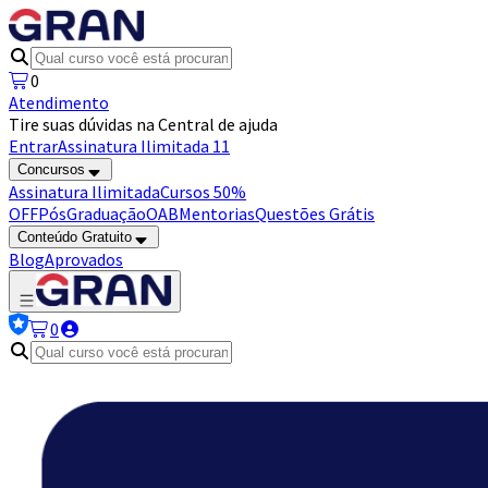
0
Atendimento
Tire suas dúvidas na Central de ajuda
Entrar
Assinatura Ilimitada 11
Concursos
Assinatura Ilimitada
Cursos 50%
OFF
Pós
Graduação
OAB
Mentorias
Questões Grátis
Conteúdo Gratuito
Blog
Aprovados
0