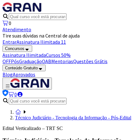
0
Atendimento
Tire suas dúvidas na Central de ajuda
Entrar
Assinatura Ilimitada 11
Concursos
Assinatura Ilimitada
Cursos 50%
OFF
Pós
Graduação
OAB
Mentorias
Questões Grátis
Conteúdo Gratuito
Blog
Aprovados
0
Técnico Judiciário - Tecnologia da Informação - Pós-Edital
Edital Verticalizado – TRT SC