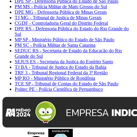
DPE SP - Defensoria Pública do Estado de São Paulo
PM MS - Polícia Militar de Mato Grosso do Sul
DPE MG - Defensoria Pública de Minas Gerais
TJ MG - Tribunal de Justiça de Minas Gerais
CGDF - Controladoria Geral do Distrito Federal
DPE RS - Defensoria Pública do Estado do Rio Grande do
Sul
MP SP - Ministério Público do Estado de São Paulo
PM SC - Polícia Militar de Santa Catarina
SEDUC RS - Secretaria de Estado da Educação do Rio
Grande do Sul
SEJUS ES - Secretaria da Justiça do Espírito Santo
TJ BA - Tribunal de Justiça do Estado da Bahia
TRF 3 - Tribunal Regional Federal da 3ª Região
MP RO - Ministério Público de Rondônia
TCE SP - Tribunal de Contas do Estado de São Paulo
Politec PE - Polícia Científica de Pernambuco