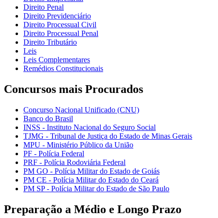
Direito Penal
Direito Previdenciário
Direito Processual Civil
Direito Processual Penal
Direito Tributário
Leis
Leis Complementares
Remédios Constitucionais
Concursos mais Procurados
Concurso Nacional Unificado (CNU)
Banco do Brasil
INSS - Instituto Nacional do Seguro Social
TJMG - Tribunal de Justiça do Estado de Minas Gerais
MPU - Ministério Público da União
PF - Polícia Federal
PRF - Polícia Rodoviária Federal
PM GO - Polícia Militar do Estado de Goiás
PM CE - Polícia Militar do Estado do Ceará
PM SP - Polícia Militar do Estado de São Paulo
Preparação a Médio e Longo Prazo