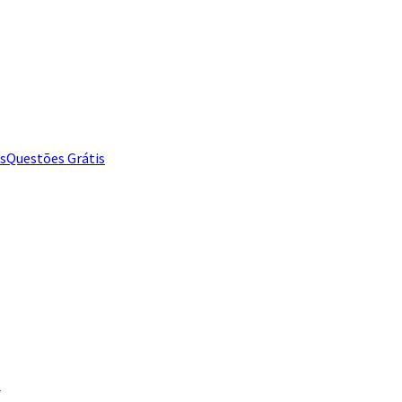
s
Questões Grátis
l