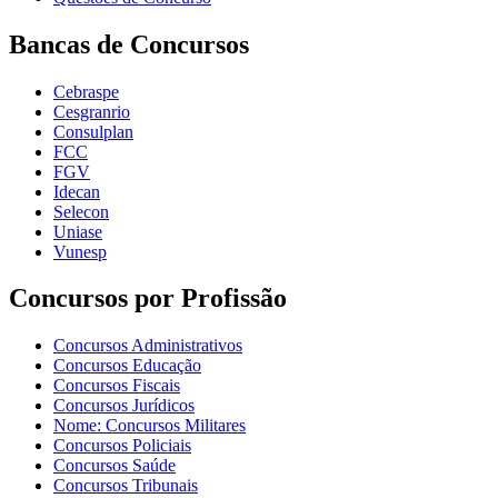
Bancas de Concursos
Cebraspe
Cesgranrio
Consulplan
FCC
FGV
Idecan
Selecon
Uniase
Vunesp
Concursos por Profissão
Concursos Administrativos
Concursos Educação
Concursos Fiscais
Concursos Jurídicos
Nome: Concursos Militares
Concursos Policiais
Concursos Saúde
Concursos Tribunais