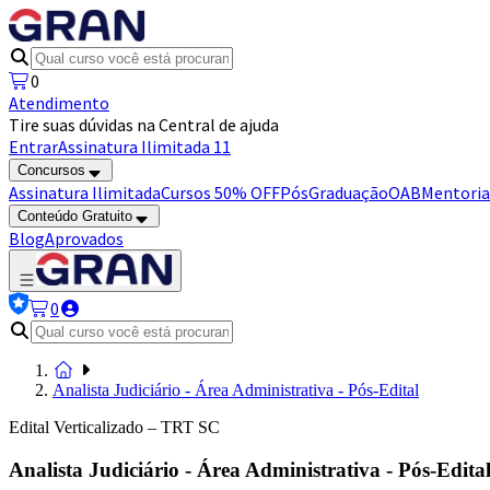
0
Atendimento
Tire suas dúvidas na Central de ajuda
Entrar
Assinatura Ilimitada 11
Concursos
Assinatura Ilimitada
Cursos 50% OFF
Pós
Graduação
OAB
Mentoria
Conteúdo Gratuito
Blog
Aprovados
0
Analista Judiciário - Área Administrativa - Pós-Edital
Edital Verticalizado – TRT SC
Analista Judiciário - Área Administrativa - Pós-Edita