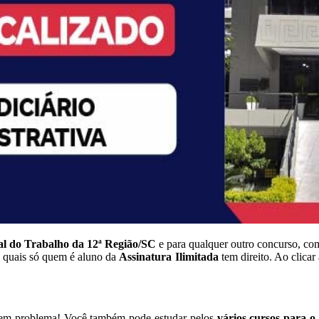
l do Trabalho da 12ª Região/SC
e para qualquer outro concurso, co
s quais só quem é aluno da
Assinatura Ilimitada
tem direito. Ao clicar
 tem problema! Você também pode estudar pelos
vários cursos para 