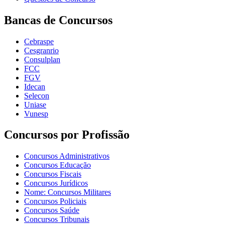
Bancas de Concursos
Cebraspe
Cesgranrio
Consulplan
FCC
FGV
Idecan
Selecon
Uniase
Vunesp
Concursos por Profissão
Concursos Administrativos
Concursos Educação
Concursos Fiscais
Concursos Jurídicos
Nome: Concursos Militares
Concursos Policiais
Concursos Saúde
Concursos Tribunais