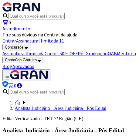
0
Atendimento
Tire suas dúvidas na Central de ajuda
Entrar
Assinatura Ilimitada 11
Concursos
Assinatura Ilimitada
Cursos 50% OFF
Pós
Graduação
OAB
Mentoria
Conteúdo Gratuito
Blog
Aprovados
0
Analista Judiciário - Área Judiciária - Pós Edital
Edital Verticalizado - TRT 7ª Região (CE)
Analista Judiciário - Área Judiciária - Pós Edital