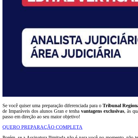
Se você quiser uma preparação diferenciada para o
Tribunal Regiona
de Imparáveis dos alunos Gran e tenha
vantagens exclusivas
, às q
passo em direção ao seu maior objetivo!
QUERO PREPARAÇÃO COMPLETA
Porém, se a Assinatura Ilimitada não é para você no momento, não 