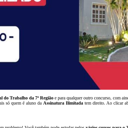
l do Trabalho da 7ª Região
e para qualquer outro concurso, com ain
uais só quem é aluno da
Assinatura Ilimitada
tem direito. Ao clicar 
tem problema! Você também pode estudar pelos
vários cursos para o 