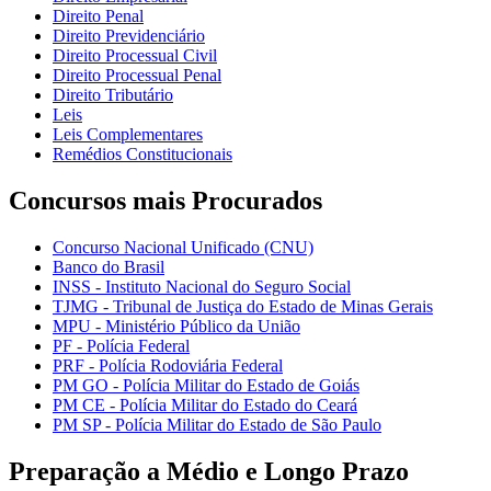
Direito Penal
Direito Previdenciário
Direito Processual Civil
Direito Processual Penal
Direito Tributário
Leis
Leis Complementares
Remédios Constitucionais
Concursos mais Procurados
Concurso Nacional Unificado (CNU)
Banco do Brasil
INSS - Instituto Nacional do Seguro Social
TJMG - Tribunal de Justiça do Estado de Minas Gerais
MPU - Ministério Público da União
PF - Polícia Federal
PRF - Polícia Rodoviária Federal
PM GO - Polícia Militar do Estado de Goiás
PM CE - Polícia Militar do Estado do Ceará
PM SP - Polícia Militar do Estado de São Paulo
Preparação a Médio e Longo Prazo