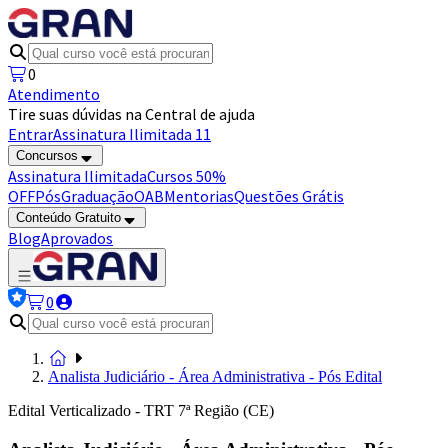
0
Atendimento
Tire suas dúvidas na Central de ajuda
Entrar
Assinatura Ilimitada 11
Concursos
Assinatura Ilimitada
Cursos 50%
OFF
Pós
Graduação
OAB
Mentorias
Questões Grátis
Conteúdo Gratuito
Blog
Aprovados
0
Analista Judiciário - Área Administrativa - Pós Edital
Edital Verticalizado - TRT 7ª Região (CE)