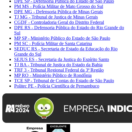
DPE SP - Defensoria Pública do Estado de São Paulo
PM MS - Polícia Militar de Mato Grosso do Sul
DPE MG - Defensoria Pública de Minas Gerais
TJ MG - Tribunal de Justiça de Minas Gerais
CGDF - Controladoria Geral do Distrito Federal
DPE RS - Defensoria Pública do Estado do Rio Grande do
Sul
MP SP - Ministério Público do Estado de São Paulo
PM SC - Polícia Militar de Santa Catarina
SEDUC RS - Secretaria de Estado da Educação do Rio
Grande do Sul
SEJUS ES - Secretaria da Justiça do Espírito Santo
TJ BA - Tribunal de Justiça do Estado da Bahia
TRF 3 - Tribunal Regional Federal da 3ª Região
MP RO - Ministério Público de Rondônia
TCE SP - Tribunal de Contas do Estado de São Paulo
Politec PE - Polícia Científica de Pernambuco