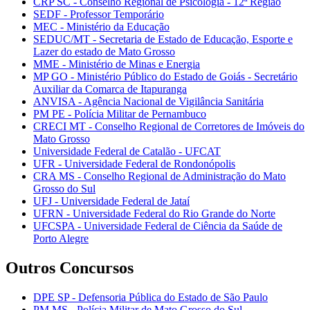
CRP SC - Conselho Regional de Psicologia - 12ª Região
SEDF - Professor Temporário
MEC - Ministério da Educação
SEDUC/MT - Secretaria de Estado de Educação, Esporte e
Lazer do estado de Mato Grosso
MME - Ministério de Minas e Energia
MP GO - Ministério Público do Estado de Goiás - Secretário
Auxiliar da Comarca de Itapuranga
ANVISA - Agência Nacional de Vigilância Sanitária
PM PE - Polícia Militar de Pernambuco
CRECI MT - Conselho Regional de Corretores de Imóveis do
Mato Grosso
Universidade Federal de Catalão - UFCAT
UFR - Universidade Federal de Rondonópolis
CRA MS - Conselho Regional de Administração do Mato
Grosso do Sul
UFJ - Universidade Federal de Jataí
UFRN - Universidade Federal do Rio Grande do Norte
UFCSPA - Universidade Federal de Ciência da Saúde de
Porto Alegre
Outros Concursos
DPE SP - Defensoria Pública do Estado de São Paulo
PM MS - Polícia Militar de Mato Grosso do Sul