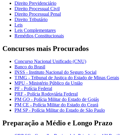
Direito Previdenciário
Direito Processual Civil
Direito Processual Penal
Direito Tributário
Leis
Leis Complementares
Remédios Constitucionais
Concursos mais Procurados
Concurso Nacional Unificado (CNU)
Banco do Brasil
INSS - Instituto Nacional do Seguro Social
TJMG - Tribunal de Justiça do Estado de Minas Gerais
MPU - Ministério Público da União
PF - Polícia Federal
PRF - Polícia Rodoviária Federal
PM GO - Polícia Militar do Estado de Goiás
PM CE - Polícia Militar do Estado do Ceará
PM SP - Polícia Militar do Estado de São Paulo
Preparação a Médio e Longo Prazo