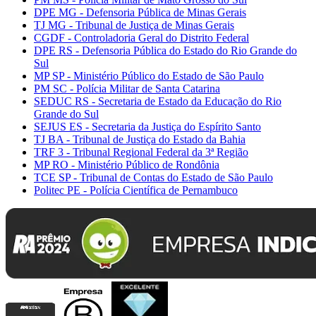
DPE MG - Defensoria Pública de Minas Gerais
TJ MG - Tribunal de Justiça de Minas Gerais
CGDF - Controladoria Geral do Distrito Federal
DPE RS - Defensoria Pública do Estado do Rio Grande do
Sul
MP SP - Ministério Público do Estado de São Paulo
PM SC - Polícia Militar de Santa Catarina
SEDUC RS - Secretaria de Estado da Educação do Rio
Grande do Sul
SEJUS ES - Secretaria da Justiça do Espírito Santo
TJ BA - Tribunal de Justiça do Estado da Bahia
TRF 3 - Tribunal Regional Federal da 3ª Região
MP RO - Ministério Público de Rondônia
TCE SP - Tribunal de Contas do Estado de São Paulo
Politec PE - Polícia Científica de Pernambuco