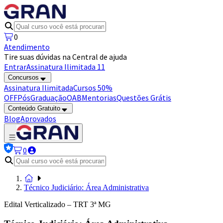
0
Atendimento
Tire suas dúvidas na Central de ajuda
Entrar
Assinatura Ilimitada 11
Concursos
Assinatura Ilimitada
Cursos 50%
OFF
Pós
Graduação
OAB
Mentorias
Questões Grátis
Conteúdo Gratuito
Blog
Aprovados
0
Técnico Judiciário: Área Administrativa
Edital Verticalizado – TRT 3ª MG