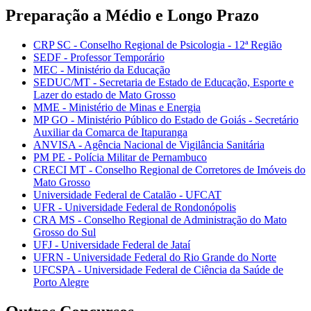
Preparação a Médio e Longo Prazo
CRP SC - Conselho Regional de Psicologia - 12ª Região
SEDF - Professor Temporário
MEC - Ministério da Educação
SEDUC/MT - Secretaria de Estado de Educação, Esporte e
Lazer do estado de Mato Grosso
MME - Ministério de Minas e Energia
MP GO - Ministério Público do Estado de Goiás - Secretário
Auxiliar da Comarca de Itapuranga
ANVISA - Agência Nacional de Vigilância Sanitária
PM PE - Polícia Militar de Pernambuco
CRECI MT - Conselho Regional de Corretores de Imóveis do
Mato Grosso
Universidade Federal de Catalão - UFCAT
UFR - Universidade Federal de Rondonópolis
CRA MS - Conselho Regional de Administração do Mato
Grosso do Sul
UFJ - Universidade Federal de Jataí
UFRN - Universidade Federal do Rio Grande do Norte
UFCSPA - Universidade Federal de Ciência da Saúde de
Porto Alegre