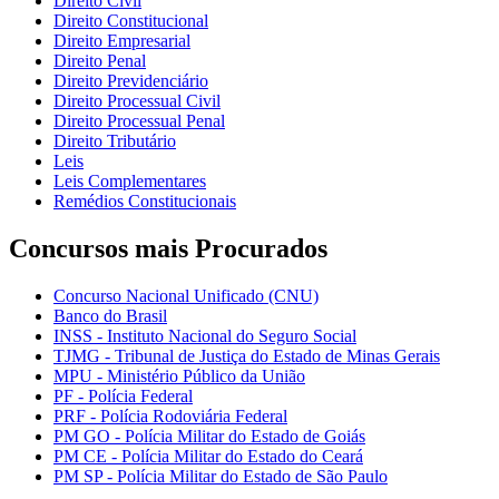
Direito Civil
Direito Constitucional
Direito Empresarial
Direito Penal
Direito Previdenciário
Direito Processual Civil
Direito Processual Penal
Direito Tributário
Leis
Leis Complementares
Remédios Constitucionais
Concursos mais Procurados
Concurso Nacional Unificado (CNU)
Banco do Brasil
INSS - Instituto Nacional do Seguro Social
TJMG - Tribunal de Justiça do Estado de Minas Gerais
MPU - Ministério Público da União
PF - Polícia Federal
PRF - Polícia Rodoviária Federal
PM GO - Polícia Militar do Estado de Goiás
PM CE - Polícia Militar do Estado do Ceará
PM SP - Polícia Militar do Estado de São Paulo