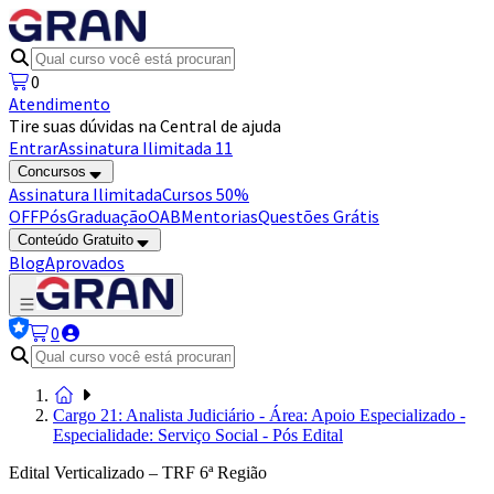
0
Atendimento
Tire suas dúvidas na Central de ajuda
Entrar
Assinatura Ilimitada 11
Concursos
Assinatura Ilimitada
Cursos 50%
OFF
Pós
Graduação
OAB
Mentorias
Questões Grátis
Conteúdo Gratuito
Blog
Aprovados
0
Cargo 21: Analista Judiciário - Área: Apoio Especializado -
Especialidade: Serviço Social - Pós Edital
Edital Verticalizado – TRF 6ª Região