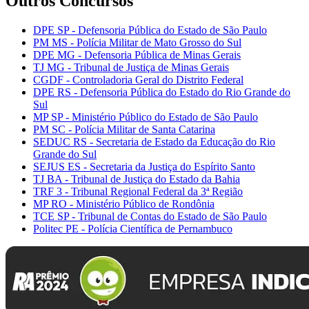
Outros Concursos
DPE SP - Defensoria Pública do Estado de São Paulo
PM MS - Polícia Militar de Mato Grosso do Sul
DPE MG - Defensoria Pública de Minas Gerais
TJ MG - Tribunal de Justiça de Minas Gerais
CGDF - Controladoria Geral do Distrito Federal
DPE RS - Defensoria Pública do Estado do Rio Grande do
Sul
MP SP - Ministério Público do Estado de São Paulo
PM SC - Polícia Militar de Santa Catarina
SEDUC RS - Secretaria de Estado da Educação do Rio
Grande do Sul
SEJUS ES - Secretaria da Justiça do Espírito Santo
TJ BA - Tribunal de Justiça do Estado da Bahia
TRF 3 - Tribunal Regional Federal da 3ª Região
MP RO - Ministério Público de Rondônia
TCE SP - Tribunal de Contas do Estado de São Paulo
Politec PE - Polícia Científica de Pernambuco