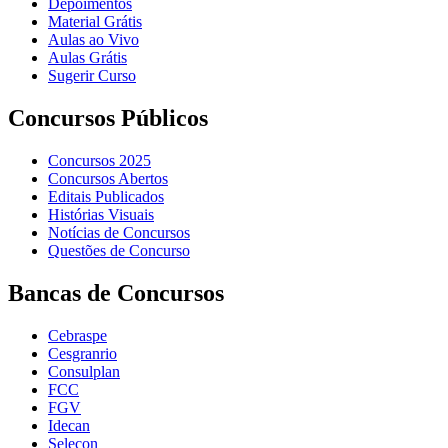
Depoimentos
Material Grátis
Aulas ao Vivo
Aulas Grátis
Sugerir Curso
Concursos Públicos
Concursos 2025
Concursos Abertos
Editais Publicados
Histórias Visuais
Notícias de Concursos
Questões de Concurso
Bancas de Concursos
Cebraspe
Cesgranrio
Consulplan
FCC
FGV
Idecan
Selecon