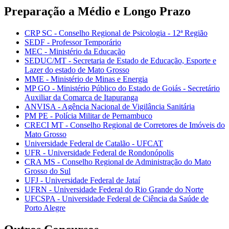
Preparação a Médio e Longo Prazo
CRP SC - Conselho Regional de Psicologia - 12ª Região
SEDF - Professor Temporário
MEC - Ministério da Educação
SEDUC/MT - Secretaria de Estado de Educação, Esporte e
Lazer do estado de Mato Grosso
MME - Ministério de Minas e Energia
MP GO - Ministério Público do Estado de Goiás - Secretário
Auxiliar da Comarca de Itapuranga
ANVISA - Agência Nacional de Vigilância Sanitária
PM PE - Polícia Militar de Pernambuco
CRECI MT - Conselho Regional de Corretores de Imóveis do
Mato Grosso
Universidade Federal de Catalão - UFCAT
UFR - Universidade Federal de Rondonópolis
CRA MS - Conselho Regional de Administração do Mato
Grosso do Sul
UFJ - Universidade Federal de Jataí
UFRN - Universidade Federal do Rio Grande do Norte
UFCSPA - Universidade Federal de Ciência da Saúde de
Porto Alegre