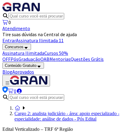
0
Atendimento
Tire suas dúvidas na Central de ajuda
Entrar
Assinatura Ilimitada 11
Concursos
Assinatura Ilimitada
Cursos 50%
OFF
Pós
Graduação
OAB
Mentorias
Questões Grátis
Conteúdo Gratuito
Blog
Aprovados
0
Cargo 2: analista judiciário - área: apoio especializado -
especialidade: análise de dados - Pós Edital
Edital Verticalizado – TRF 6ª Região