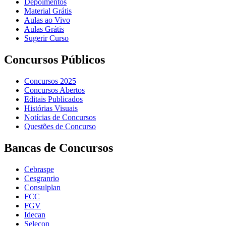
Depoimentos
Material Grátis
Aulas ao Vivo
Aulas Grátis
Sugerir Curso
Concursos Públicos
Concursos 2025
Concursos Abertos
Editais Publicados
Histórias Visuais
Notícias de Concursos
Questões de Concurso
Bancas de Concursos
Cebraspe
Cesgranrio
Consulplan
FCC
FGV
Idecan
Selecon