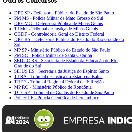
Outros Concursos
DPE SP - Defensoria Pública do Estado de São Paulo
PM MS - Polícia Militar de Mato Grosso do Sul
DPE MG - Defensoria Pública de Minas Gerais
TJ MG - Tribunal de Justiça de Minas Gerais
CGDF - Controladoria Geral do Distrito Federal
DPE RS - Defensoria Pública do Estado do Rio Grande do
Sul
MP SP - Ministério Público do Estado de São Paulo
PM SC - Polícia Militar de Santa Catarina
SEDUC RS - Secretaria de Estado da Educação do Rio
Grande do Sul
SEJUS ES - Secretaria da Justiça do Espírito Santo
TJ BA - Tribunal de Justiça do Estado da Bahia
TRF 3 - Tribunal Regional Federal da 3ª Região
MP RO - Ministério Público de Rondônia
TCE SP - Tribunal de Contas do Estado de São Paulo
Politec PE - Polícia Científica de Pernambuco