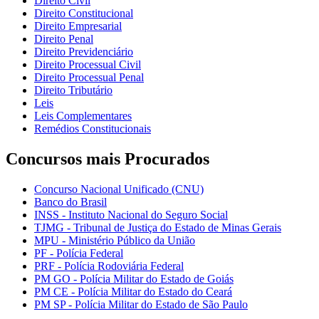
Direito Civil
Direito Constitucional
Direito Empresarial
Direito Penal
Direito Previdenciário
Direito Processual Civil
Direito Processual Penal
Direito Tributário
Leis
Leis Complementares
Remédios Constitucionais
Concursos mais Procurados
Concurso Nacional Unificado (CNU)
Banco do Brasil
INSS - Instituto Nacional do Seguro Social
TJMG - Tribunal de Justiça do Estado de Minas Gerais
MPU - Ministério Público da União
PF - Polícia Federal
PRF - Polícia Rodoviária Federal
PM GO - Polícia Militar do Estado de Goiás
PM CE - Polícia Militar do Estado do Ceará
PM SP - Polícia Militar do Estado de São Paulo