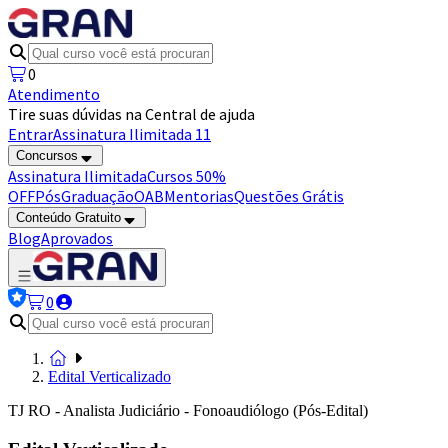
0
Atendimento
Tire suas dúvidas na Central de ajuda
Entrar
Assinatura Ilimitada 11
Concursos
Assinatura Ilimitada
Cursos 50%
OFF
Pós
Graduação
OAB
Mentorias
Questões Grátis
Conteúdo Gratuito
Blog
Aprovados
0
Edital Verticalizado
TJ RO - Analista Judiciário - Fonoaudiólogo (Pós-Edital)