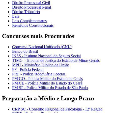
Direito Processual Civil
Direito Processual Penal
Direito Tributário
Leis
Leis Complementares
Remédios Constitucionais
Concursos mais Procurados
Concurso Nacional Unificado (CNU)
Banco do Brasil
INSS - Instituto Nacional do Seguro Social
TJMG - Tribunal de Justiça do Estado de Minas Gerais
MPU - Ministério Público da União
PF - Polícia Federal
PRF - Polícia Rodoviária Federal
PM GO - Polícia Militar do Estado de Goiás
PM CE - Polícia Militar do Estado do Ceará
PM SP - Polícia Militar do Estado de São Paulo
Preparação a Médio e Longo Prazo
CRP SC - Conselho Regional de Psicologia - 12ª Região