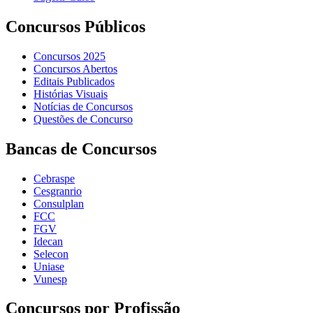
Concursos Públicos
Concursos 2025
Concursos Abertos
Editais Publicados
Histórias Visuais
Notícias de Concursos
Questões de Concurso
Bancas de Concursos
Cebraspe
Cesgranrio
Consulplan
FCC
FGV
Idecan
Selecon
Uniase
Vunesp
Concursos por Profissão