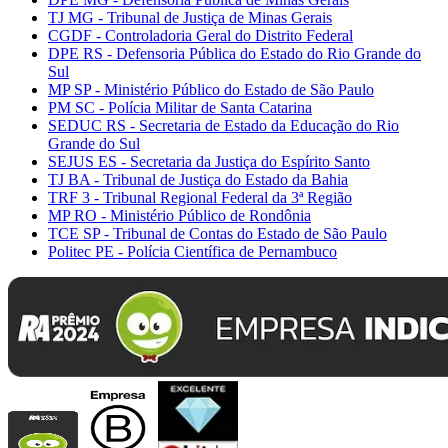
TJ MG - Tribunal de Justiça de Minas Gerais
CGDF - Controladoria Geral do Distrito Federal
DPE RS - Defensoria Pública do Estado do Rio Grande do
Sul
MP SP - Ministério Público do Estado de São Paulo
PM SC - Polícia Militar de Santa Catarina
SEDUC RS - Secretaria de Estado da Educação do Rio
Grande do Sul
SEJUS ES - Secretaria da Justiça do Espírito Santo
TJ BA - Tribunal de Justiça do Estado da Bahia
TRF 3 - Tribunal Regional Federal da 3ª Região
MP RO - Ministério Público de Rondônia
TCE SP - Tribunal de Contas do Estado de São Paulo
Politec PE - Polícia Científica de Pernambuco