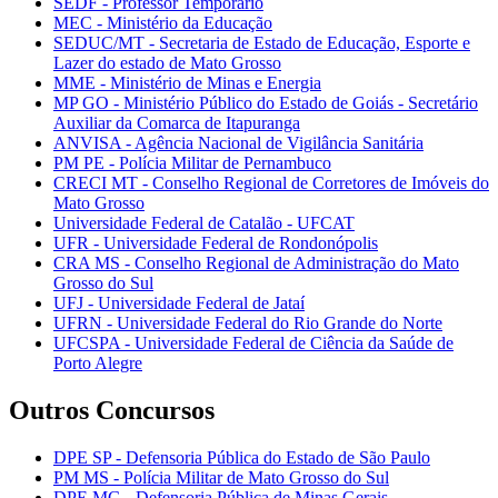
SEDF - Professor Temporário
MEC - Ministério da Educação
SEDUC/MT - Secretaria de Estado de Educação, Esporte e
Lazer do estado de Mato Grosso
MME - Ministério de Minas e Energia
MP GO - Ministério Público do Estado de Goiás - Secretário
Auxiliar da Comarca de Itapuranga
ANVISA - Agência Nacional de Vigilância Sanitária
PM PE - Polícia Militar de Pernambuco
CRECI MT - Conselho Regional de Corretores de Imóveis do
Mato Grosso
Universidade Federal de Catalão - UFCAT
UFR - Universidade Federal de Rondonópolis
CRA MS - Conselho Regional de Administração do Mato
Grosso do Sul
UFJ - Universidade Federal de Jataí
UFRN - Universidade Federal do Rio Grande do Norte
UFCSPA - Universidade Federal de Ciência da Saúde de
Porto Alegre
Outros Concursos
DPE SP - Defensoria Pública do Estado de São Paulo
PM MS - Polícia Militar de Mato Grosso do Sul
DPE MG - Defensoria Pública de Minas Gerais