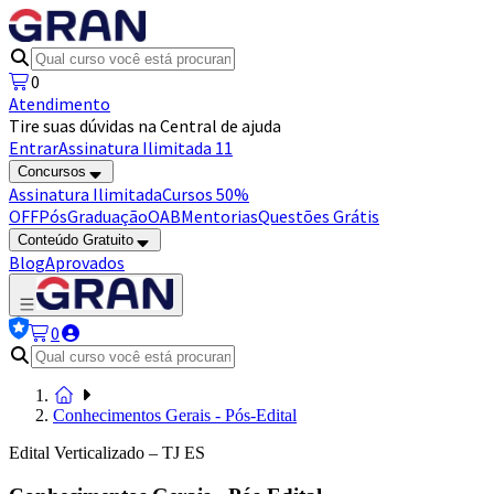
0
Atendimento
Tire suas dúvidas na Central de ajuda
Entrar
Assinatura Ilimitada 11
Concursos
Assinatura Ilimitada
Cursos 50%
OFF
Pós
Graduação
OAB
Mentorias
Questões Grátis
Conteúdo Gratuito
Blog
Aprovados
0
Conhecimentos Gerais - Pós-Edital
Edital Verticalizado – TJ ES