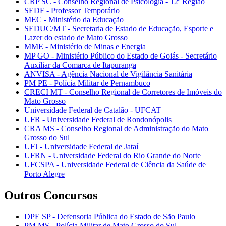
CRP SC - Conselho Regional de Psicologia - 12ª Região
SEDF - Professor Temporário
MEC - Ministério da Educação
SEDUC/MT - Secretaria de Estado de Educação, Esporte e
Lazer do estado de Mato Grosso
MME - Ministério de Minas e Energia
MP GO - Ministério Público do Estado de Goiás - Secretário
Auxiliar da Comarca de Itapuranga
ANVISA - Agência Nacional de Vigilância Sanitária
PM PE - Polícia Militar de Pernambuco
CRECI MT - Conselho Regional de Corretores de Imóveis do
Mato Grosso
Universidade Federal de Catalão - UFCAT
UFR - Universidade Federal de Rondonópolis
CRA MS - Conselho Regional de Administração do Mato
Grosso do Sul
UFJ - Universidade Federal de Jataí
UFRN - Universidade Federal do Rio Grande do Norte
UFCSPA - Universidade Federal de Ciência da Saúde de
Porto Alegre
Outros Concursos
DPE SP - Defensoria Pública do Estado de São Paulo
PM MS - Polícia Militar de Mato Grosso do Sul