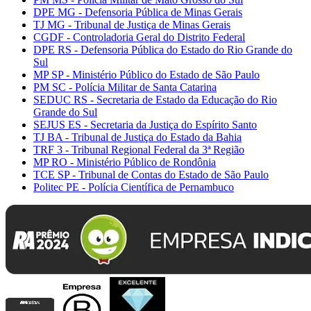
DPE MG - Defensoria Pública de Minas Gerais
TJ MG - Tribunal de Justiça de Minas Gerais
CGDF - Controladoria Geral do Distrito Federal
DPE RS - Defensoria Pública do Estado do Rio Grande do
Sul
MP SP - Ministério Público do Estado de São Paulo
PM SC - Polícia Militar de Santa Catarina
SEDUC RS - Secretaria de Estado da Educação do Rio
Grande do Sul
SEJUS ES - Secretaria da Justiça do Espírito Santo
TJ BA - Tribunal de Justiça do Estado da Bahia
TRF 3 - Tribunal Regional Federal da 3ª Região
MP RO - Ministério Público de Rondônia
TCE SP - Tribunal de Contas do Estado de São Paulo
Politec PE - Polícia Científica de Pernambuco