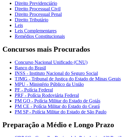
Direito Previdenciário
Direito Processual Civil
Direito Processual Penal
Direito Tributário
Leis
Leis Complementares
Remédios Constitucionais
Concursos mais Procurados
Concurso Nacional Unificado (CNU)
Banco do Brasil
INSS - Instituto Nacional do Seguro Social
TJMG - Tribunal de Justiça do Estado de Minas Gerais
MPU - Ministério Público da União
PF - Polícia Federal
PRF - Polícia Rodoviária Federal
PM GO - Polícia Militar do Estado de Goiás
PM CE - Polícia Militar do Estado do Ceará
PM SP - Polícia Militar do Estado de São Paulo
Preparação a Médio e Longo Prazo