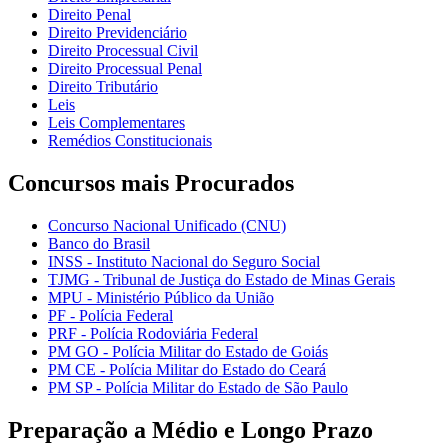
Direito Penal
Direito Previdenciário
Direito Processual Civil
Direito Processual Penal
Direito Tributário
Leis
Leis Complementares
Remédios Constitucionais
Concursos mais Procurados
Concurso Nacional Unificado (CNU)
Banco do Brasil
INSS - Instituto Nacional do Seguro Social
TJMG - Tribunal de Justiça do Estado de Minas Gerais
MPU - Ministério Público da União
PF - Polícia Federal
PRF - Polícia Rodoviária Federal
PM GO - Polícia Militar do Estado de Goiás
PM CE - Polícia Militar do Estado do Ceará
PM SP - Polícia Militar do Estado de São Paulo
Preparação a Médio e Longo Prazo