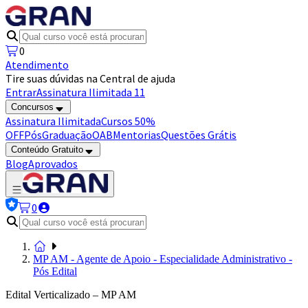
0
Atendimento
Tire suas dúvidas na Central de ajuda
Entrar
Assinatura Ilimitada 11
Concursos
Assinatura Ilimitada
Cursos 50%
OFF
Pós
Graduação
OAB
Mentorias
Questões Grátis
Conteúdo Gratuito
Blog
Aprovados
0
MP AM - Agente de Apoio - Especialidade Administrativo -
Pós Edital
Edital Verticalizado – MP AM