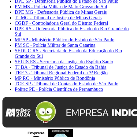
DPE SP - Defensoria Pública do Estado de São Paulo
PM MS - Polícia Militar de Mato Grosso do Sul
DPE MG - Defensoria Pública de Minas Gerais
TJ MG - Tribunal de Justiça de Minas Gerais
CGDF - Controladoria Geral do Distrito Federal
DPE RS - Defensoria Pública do Estado do Rio Grande do
Sul
MP SP - Ministério Público do Estado de São Paulo
PM SC - Polícia Militar de Santa Catarina
SEDUC RS - Secretaria de Estado da Educação do Rio
Grande do Sul
SEJUS ES - Secretaria da Justiça do Espírito Santo
TJ BA - Tribunal de Justiça do Estado da Bahia
TRF 3 - Tribunal Regional Federal da 3ª Região
MP RO - Ministério Público de Rondônia
TCE SP - Tribunal de Contas do Estado de São Paulo
Politec PE - Polícia Científica de Pernambuco