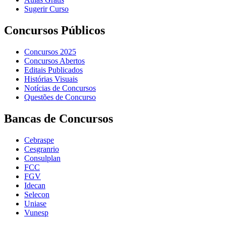
Sugerir Curso
Concursos Públicos
Concursos 2025
Concursos Abertos
Editais Publicados
Histórias Visuais
Notícias de Concursos
Questões de Concurso
Bancas de Concursos
Cebraspe
Cesgranrio
Consulplan
FCC
FGV
Idecan
Selecon
Uniase
Vunesp