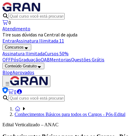
0
Atendimento
Tire suas dúvidas na Central de ajuda
Entrar
Assinatura Ilimitada 11
Concursos
Assinatura Ilimitada
Cursos 50%
OFF
Pós
Graduação
OAB
Mentorias
Questões Grátis
Conteúdo Gratuito
Blog
Aprovados
0
Conhecimentos Básicos para todos os Cargos - Pós-Edital
Edital Verticalizado – ANAC