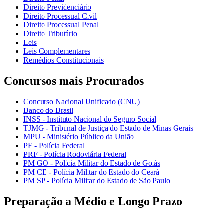
Direito Previdenciário
Direito Processual Civil
Direito Processual Penal
Direito Tributário
Leis
Leis Complementares
Remédios Constitucionais
Concursos mais Procurados
Concurso Nacional Unificado (CNU)
Banco do Brasil
INSS - Instituto Nacional do Seguro Social
TJMG - Tribunal de Justiça do Estado de Minas Gerais
MPU - Ministério Público da União
PF - Polícia Federal
PRF - Polícia Rodoviária Federal
PM GO - Polícia Militar do Estado de Goiás
PM CE - Polícia Militar do Estado do Ceará
PM SP - Polícia Militar do Estado de São Paulo
Preparação a Médio e Longo Prazo