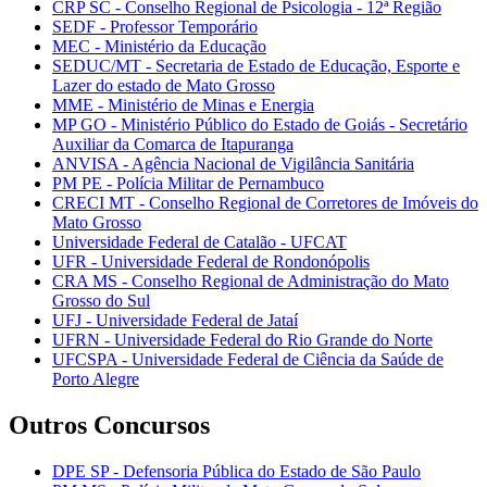
CRP SC - Conselho Regional de Psicologia - 12ª Região
SEDF - Professor Temporário
MEC - Ministério da Educação
SEDUC/MT - Secretaria de Estado de Educação, Esporte e
Lazer do estado de Mato Grosso
MME - Ministério de Minas e Energia
MP GO - Ministério Público do Estado de Goiás - Secretário
Auxiliar da Comarca de Itapuranga
ANVISA - Agência Nacional de Vigilância Sanitária
PM PE - Polícia Militar de Pernambuco
CRECI MT - Conselho Regional de Corretores de Imóveis do
Mato Grosso
Universidade Federal de Catalão - UFCAT
UFR - Universidade Federal de Rondonópolis
CRA MS - Conselho Regional de Administração do Mato
Grosso do Sul
UFJ - Universidade Federal de Jataí
UFRN - Universidade Federal do Rio Grande do Norte
UFCSPA - Universidade Federal de Ciência da Saúde de
Porto Alegre
Outros Concursos
DPE SP - Defensoria Pública do Estado de São Paulo