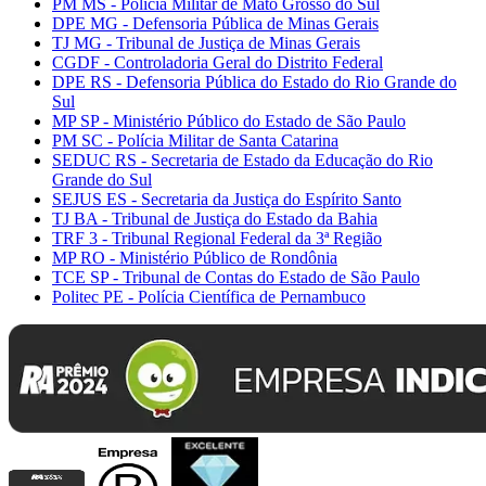
PM MS - Polícia Militar de Mato Grosso do Sul
DPE MG - Defensoria Pública de Minas Gerais
TJ MG - Tribunal de Justiça de Minas Gerais
CGDF - Controladoria Geral do Distrito Federal
DPE RS - Defensoria Pública do Estado do Rio Grande do
Sul
MP SP - Ministério Público do Estado de São Paulo
PM SC - Polícia Militar de Santa Catarina
SEDUC RS - Secretaria de Estado da Educação do Rio
Grande do Sul
SEJUS ES - Secretaria da Justiça do Espírito Santo
TJ BA - Tribunal de Justiça do Estado da Bahia
TRF 3 - Tribunal Regional Federal da 3ª Região
MP RO - Ministério Público de Rondônia
TCE SP - Tribunal de Contas do Estado de São Paulo
Politec PE - Polícia Científica de Pernambuco