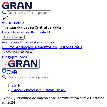
0
Atendimento
Tire suas dúvidas na Central de ajuda
Entrar
Assinatura Ilimitada 11
Concursos
Assinatura Ilimitada
Cursos 50%
OFF
Pós
Graduação
OAB
Mentorias
Questões Grátis
Conteúdo Gratuito
Blog
Aprovados
0
E-book - Professora: Cínthia Biesek
Temas Queridinhos de Improbidade Administrativa para o Cebraspe
em 2024