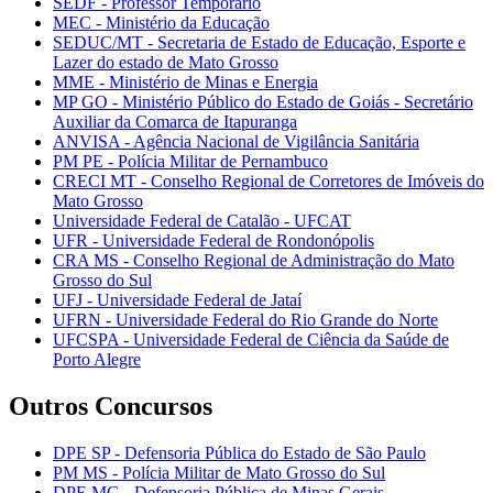
SEDF - Professor Temporário
MEC - Ministério da Educação
SEDUC/MT - Secretaria de Estado de Educação, Esporte e
Lazer do estado de Mato Grosso
MME - Ministério de Minas e Energia
MP GO - Ministério Público do Estado de Goiás - Secretário
Auxiliar da Comarca de Itapuranga
ANVISA - Agência Nacional de Vigilância Sanitária
PM PE - Polícia Militar de Pernambuco
CRECI MT - Conselho Regional de Corretores de Imóveis do
Mato Grosso
Universidade Federal de Catalão - UFCAT
UFR - Universidade Federal de Rondonópolis
CRA MS - Conselho Regional de Administração do Mato
Grosso do Sul
UFJ - Universidade Federal de Jataí
UFRN - Universidade Federal do Rio Grande do Norte
UFCSPA - Universidade Federal de Ciência da Saúde de
Porto Alegre
Outros Concursos
DPE SP - Defensoria Pública do Estado de São Paulo
PM MS - Polícia Militar de Mato Grosso do Sul
DPE MG - Defensoria Pública de Minas Gerais