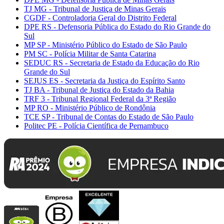
TJ MG - Tribunal de Justiça de Minas Gerais
CGDF - Controladoria Geral do Distrito Federal
DPE RS - Defensoria Pública do Estado do Rio Grande do
Sul
MP SP - Ministério Público do Estado de São Paulo
PM SC - Polícia Militar de Santa Catarina
SEDUC RS - Secretaria de Estado da Educação do Rio
Grande do Sul
SEJUS ES - Secretaria da Justiça do Espírito Santo
TJ BA - Tribunal de Justiça do Estado da Bahia
TRF 3 - Tribunal Regional Federal da 3ª Região
MP RO - Ministério Público de Rondônia
TCE SP - Tribunal de Contas do Estado de São Paulo
Politec PE - Polícia Científica de Pernambuco