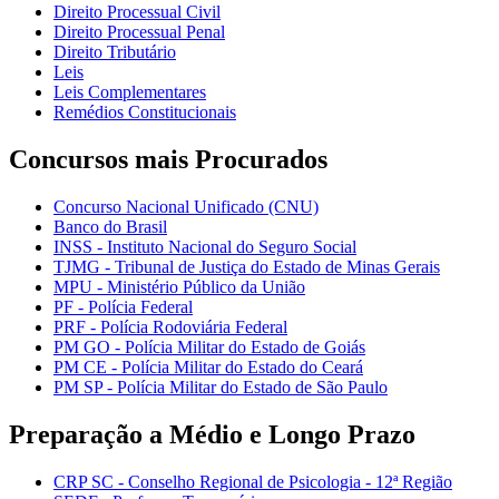
Direito Processual Civil
Direito Processual Penal
Direito Tributário
Leis
Leis Complementares
Remédios Constitucionais
Concursos mais Procurados
Concurso Nacional Unificado (CNU)
Banco do Brasil
INSS - Instituto Nacional do Seguro Social
TJMG - Tribunal de Justiça do Estado de Minas Gerais
MPU - Ministério Público da União
PF - Polícia Federal
PRF - Polícia Rodoviária Federal
PM GO - Polícia Militar do Estado de Goiás
PM CE - Polícia Militar do Estado do Ceará
PM SP - Polícia Militar do Estado de São Paulo
Preparação a Médio e Longo Prazo
CRP SC - Conselho Regional de Psicologia - 12ª Região