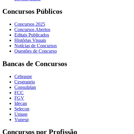
Concursos Públicos
Concursos 2025
Concursos Abertos
Editais Publicados
Histórias Visuais
Notícias de Concursos
Questões de Concurso
Bancas de Concursos
Cebraspe
Cesgranrio
Consulplan
FCC
FGV
Idecan
Selecon
Uniase
Vunesp
Concursos por Profissão