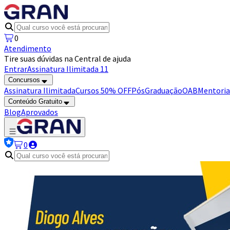
0
Atendimento
Tire suas dúvidas na Central de ajuda
Entrar
Assinatura Ilimitada 11
Concursos
Assinatura Ilimitada
Cursos 50% OFF
Pós
Graduação
OAB
Mentoria
Conteúdo Gratuito
Blog
Aprovados
0