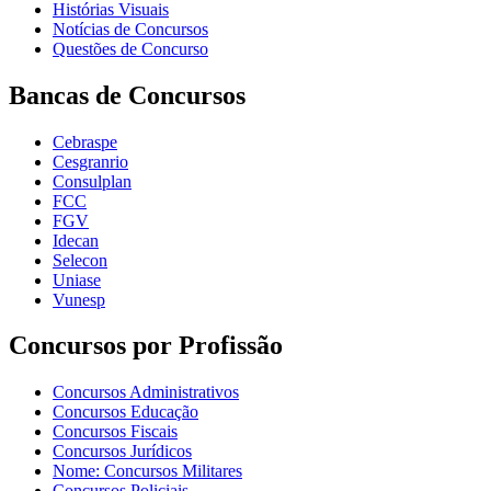
Histórias Visuais
Notícias de Concursos
Questões de Concurso
Bancas de Concursos
Cebraspe
Cesgranrio
Consulplan
FCC
FGV
Idecan
Selecon
Uniase
Vunesp
Concursos por Profissão
Concursos Administrativos
Concursos Educação
Concursos Fiscais
Concursos Jurídicos
Nome: Concursos Militares
Concursos Policiais