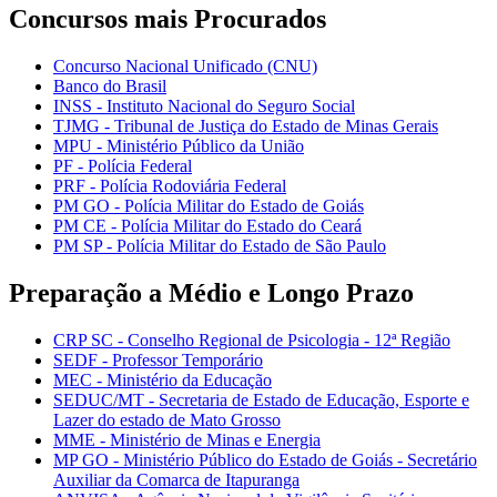
Concursos mais Procurados
Concurso Nacional Unificado (CNU)
Banco do Brasil
INSS - Instituto Nacional do Seguro Social
TJMG - Tribunal de Justiça do Estado de Minas Gerais
MPU - Ministério Público da União
PF - Polícia Federal
PRF - Polícia Rodoviária Federal
PM GO - Polícia Militar do Estado de Goiás
PM CE - Polícia Militar do Estado do Ceará
PM SP - Polícia Militar do Estado de São Paulo
Preparação a Médio e Longo Prazo
CRP SC - Conselho Regional de Psicologia - 12ª Região
SEDF - Professor Temporário
MEC - Ministério da Educação
SEDUC/MT - Secretaria de Estado de Educação, Esporte e
Lazer do estado de Mato Grosso
MME - Ministério de Minas e Energia
MP GO - Ministério Público do Estado de Goiás - Secretário
Auxiliar da Comarca de Itapuranga