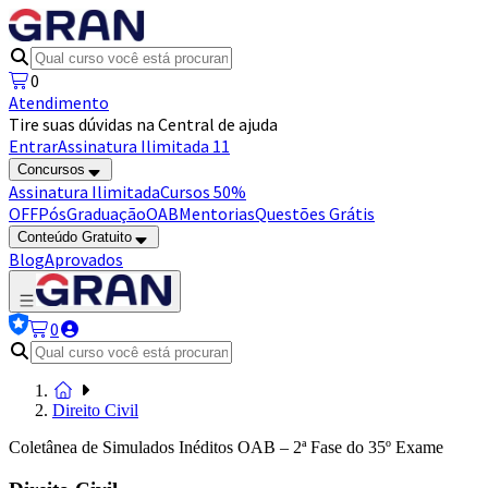
0
Atendimento
Tire suas dúvidas na Central de ajuda
Entrar
Assinatura Ilimitada 11
Concursos
Assinatura Ilimitada
Cursos 50%
OFF
Pós
Graduação
OAB
Mentorias
Questões Grátis
Conteúdo Gratuito
Blog
Aprovados
0
Direito Civil
Coletânea de Simulados Inéditos OAB – 2ª Fase do 35º Exame