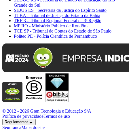
Grande do Sul
SEJUS ES - Secretaria da Justiça do Espírito Santo
TJ BA - Tribunal de Justiça do Estado da Bahia
TRF 3 - Tribunal Regional Federal da 3ª Região
MP RO - Ministério Público de Rondônia
TCE SP - Tribunal de Contas do Estado de São Paulo
Politec PE - Polícia Científica de Pernambuco
© 2012 -
2026
Gran Tecnologia e Educação S/A
Política de privacidade
Termos de uso
Regulamentos
Segurança
Mapa do site