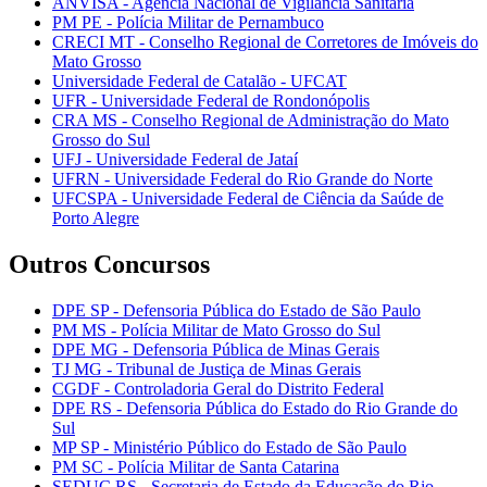
ANVISA - Agência Nacional de Vigilância Sanitária
PM PE - Polícia Militar de Pernambuco
CRECI MT - Conselho Regional de Corretores de Imóveis do
Mato Grosso
Universidade Federal de Catalão - UFCAT
UFR - Universidade Federal de Rondonópolis
CRA MS - Conselho Regional de Administração do Mato
Grosso do Sul
UFJ - Universidade Federal de Jataí
UFRN - Universidade Federal do Rio Grande do Norte
UFCSPA - Universidade Federal de Ciência da Saúde de
Porto Alegre
Outros Concursos
DPE SP - Defensoria Pública do Estado de São Paulo
PM MS - Polícia Militar de Mato Grosso do Sul
DPE MG - Defensoria Pública de Minas Gerais
TJ MG - Tribunal de Justiça de Minas Gerais
CGDF - Controladoria Geral do Distrito Federal
DPE RS - Defensoria Pública do Estado do Rio Grande do
Sul
MP SP - Ministério Público do Estado de São Paulo
PM SC - Polícia Militar de Santa Catarina
SEDUC RS - Secretaria de Estado da Educação do Rio