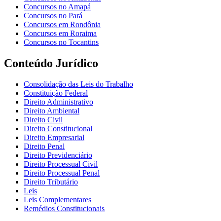
Concursos no Amapá
Concursos no Pará
Concursos em Rondônia
Concursos em Roraima
Concursos no Tocantins
Conteúdo Jurídico
Consolidação das Leis do Trabalho
Constituição Federal
Direito Administrativo
Direito Ambiental
Direito Civil
Direito Constitucional
Direito Empresarial
Direito Penal
Direito Previdenciário
Direito Processual Civil
Direito Processual Penal
Direito Tributário
Leis
Leis Complementares
Remédios Constitucionais