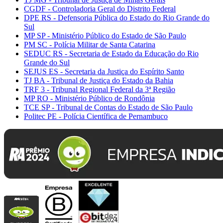
CGDF - Controladoria Geral do Distrito Federal
DPE RS - Defensoria Pública do Estado do Rio Grande do
Sul
MP SP - Ministério Público do Estado de São Paulo
PM SC - Polícia Militar de Santa Catarina
SEDUC RS - Secretaria de Estado da Educação do Rio
Grande do Sul
SEJUS ES - Secretaria da Justiça do Espírito Santo
TJ BA - Tribunal de Justiça do Estado da Bahia
TRF 3 - Tribunal Regional Federal da 3ª Região
MP RO - Ministério Público de Rondônia
TCE SP - Tribunal de Contas do Estado de São Paulo
Politec PE - Polícia Científica de Pernambuco