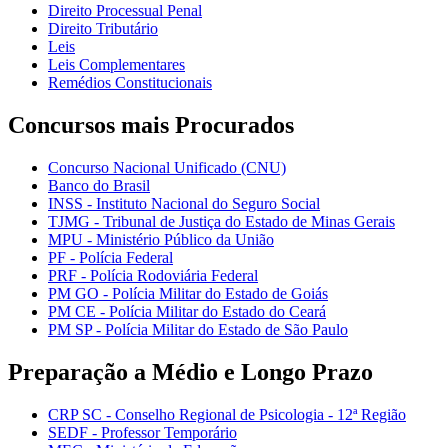
Direito Processual Penal
Direito Tributário
Leis
Leis Complementares
Remédios Constitucionais
Concursos mais Procurados
Concurso Nacional Unificado (CNU)
Banco do Brasil
INSS - Instituto Nacional do Seguro Social
TJMG - Tribunal de Justiça do Estado de Minas Gerais
MPU - Ministério Público da União
PF - Polícia Federal
PRF - Polícia Rodoviária Federal
PM GO - Polícia Militar do Estado de Goiás
PM CE - Polícia Militar do Estado do Ceará
PM SP - Polícia Militar do Estado de São Paulo
Preparação a Médio e Longo Prazo
CRP SC - Conselho Regional de Psicologia - 12ª Região
SEDF - Professor Temporário