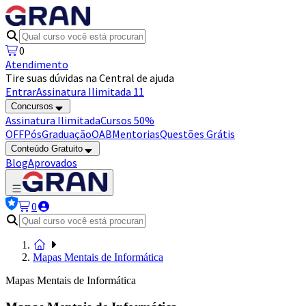
0
Atendimento
Tire suas dúvidas na Central de ajuda
Entrar
Assinatura Ilimitada 11
Concursos
Assinatura Ilimitada
Cursos 50%
OFF
Pós
Graduação
OAB
Mentorias
Questões Grátis
Conteúdo Gratuito
Blog
Aprovados
0
Mapas Mentais de Informática
Mapas Mentais de Informática