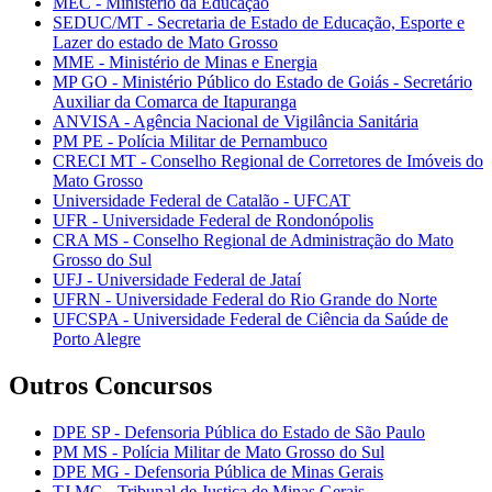
MEC - Ministério da Educação
SEDUC/MT - Secretaria de Estado de Educação, Esporte e
Lazer do estado de Mato Grosso
MME - Ministério de Minas e Energia
MP GO - Ministério Público do Estado de Goiás - Secretário
Auxiliar da Comarca de Itapuranga
ANVISA - Agência Nacional de Vigilância Sanitária
PM PE - Polícia Militar de Pernambuco
CRECI MT - Conselho Regional de Corretores de Imóveis do
Mato Grosso
Universidade Federal de Catalão - UFCAT
UFR - Universidade Federal de Rondonópolis
CRA MS - Conselho Regional de Administração do Mato
Grosso do Sul
UFJ - Universidade Federal de Jataí
UFRN - Universidade Federal do Rio Grande do Norte
UFCSPA - Universidade Federal de Ciência da Saúde de
Porto Alegre
Outros Concursos
DPE SP - Defensoria Pública do Estado de São Paulo
PM MS - Polícia Militar de Mato Grosso do Sul
DPE MG - Defensoria Pública de Minas Gerais
TJ MG - Tribunal de Justiça de Minas Gerais