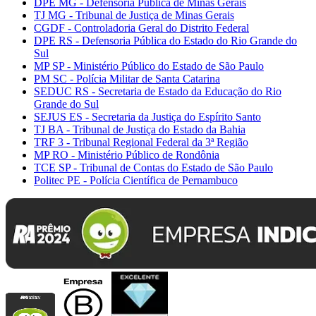
DPE MG - Defensoria Pública de Minas Gerais
TJ MG - Tribunal de Justiça de Minas Gerais
CGDF - Controladoria Geral do Distrito Federal
DPE RS - Defensoria Pública do Estado do Rio Grande do
Sul
MP SP - Ministério Público do Estado de São Paulo
PM SC - Polícia Militar de Santa Catarina
SEDUC RS - Secretaria de Estado da Educação do Rio
Grande do Sul
SEJUS ES - Secretaria da Justiça do Espírito Santo
TJ BA - Tribunal de Justiça do Estado da Bahia
TRF 3 - Tribunal Regional Federal da 3ª Região
MP RO - Ministério Público de Rondônia
TCE SP - Tribunal de Contas do Estado de São Paulo
Politec PE - Polícia Científica de Pernambuco