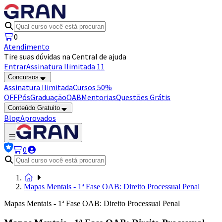
0
Atendimento
Tire suas dúvidas na Central de ajuda
Entrar
Assinatura Ilimitada 11
Concursos
Assinatura Ilimitada
Cursos 50%
OFF
Pós
Graduação
OAB
Mentorias
Questões Grátis
Conteúdo Gratuito
Blog
Aprovados
0
Mapas Mentais - 1ª Fase OAB: Direito Processual Penal
Mapas Mentais - 1ª Fase OAB: Direito Processual Penal