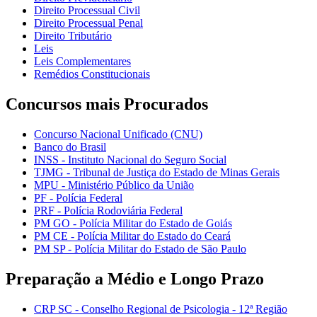
Direito Processual Civil
Direito Processual Penal
Direito Tributário
Leis
Leis Complementares
Remédios Constitucionais
Concursos mais Procurados
Concurso Nacional Unificado (CNU)
Banco do Brasil
INSS - Instituto Nacional do Seguro Social
TJMG - Tribunal de Justiça do Estado de Minas Gerais
MPU - Ministério Público da União
PF - Polícia Federal
PRF - Polícia Rodoviária Federal
PM GO - Polícia Militar do Estado de Goiás
PM CE - Polícia Militar do Estado do Ceará
PM SP - Polícia Militar do Estado de São Paulo
Preparação a Médio e Longo Prazo
CRP SC - Conselho Regional de Psicologia - 12ª Região