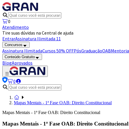
0
Atendimento
Tire suas dúvidas na Central de ajuda
Entrar
Assinatura Ilimitada 11
Concursos
Assinatura Ilimitada
Cursos 50% OFF
Pós
Graduação
OAB
Mentoria
Conteúdo Gratuito
Blog
Aprovados
0
Mapas Mentais - 1ª Fase OAB: Direito Constitucional
Mapas Mentais - 1ª Fase OAB: Direito Constitucional
Mapas Mentais - 1ª Fase OAB: Direito Constitucional