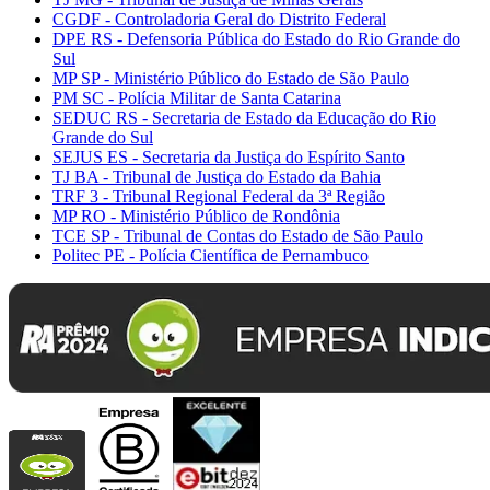
CGDF - Controladoria Geral do Distrito Federal
DPE RS - Defensoria Pública do Estado do Rio Grande do
Sul
MP SP - Ministério Público do Estado de São Paulo
PM SC - Polícia Militar de Santa Catarina
SEDUC RS - Secretaria de Estado da Educação do Rio
Grande do Sul
SEJUS ES - Secretaria da Justiça do Espírito Santo
TJ BA - Tribunal de Justiça do Estado da Bahia
TRF 3 - Tribunal Regional Federal da 3ª Região
MP RO - Ministério Público de Rondônia
TCE SP - Tribunal de Contas do Estado de São Paulo
Politec PE - Polícia Científica de Pernambuco