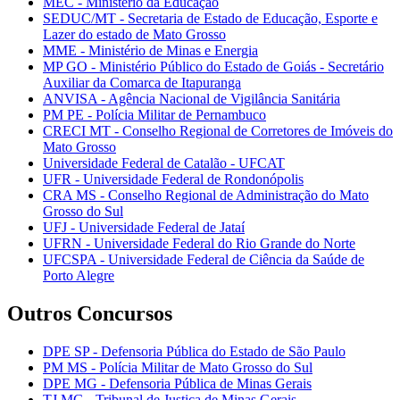
MEC - Ministério da Educação
SEDUC/MT - Secretaria de Estado de Educação, Esporte e
Lazer do estado de Mato Grosso
MME - Ministério de Minas e Energia
MP GO - Ministério Público do Estado de Goiás - Secretário
Auxiliar da Comarca de Itapuranga
ANVISA - Agência Nacional de Vigilância Sanitária
PM PE - Polícia Militar de Pernambuco
CRECI MT - Conselho Regional de Corretores de Imóveis do
Mato Grosso
Universidade Federal de Catalão - UFCAT
UFR - Universidade Federal de Rondonópolis
CRA MS - Conselho Regional de Administração do Mato
Grosso do Sul
UFJ - Universidade Federal de Jataí
UFRN - Universidade Federal do Rio Grande do Norte
UFCSPA - Universidade Federal de Ciência da Saúde de
Porto Alegre
Outros Concursos
DPE SP - Defensoria Pública do Estado de São Paulo
PM MS - Polícia Militar de Mato Grosso do Sul
DPE MG - Defensoria Pública de Minas Gerais
TJ MG - Tribunal de Justiça de Minas Gerais