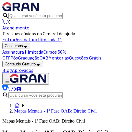
0
Atendimento
Tire suas dúvidas na Central de ajuda
Entrar
Assinatura Ilimitada 11
Concursos
Assinatura Ilimitada
Cursos 50%
OFF
Pós
Graduação
OAB
Mentorias
Questões Grátis
Conteúdo Gratuito
Blog
Aprovados
0
Mapas Mentais - 1ª Fase OAB: Direito Civil
Mapas Mentais - 1ª Fase OAB: Direito Civil