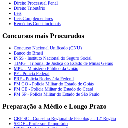
Direito Processual Penal
Direito Tributário
Leis
Leis Complementares
Remédios Constitucionais
Concursos mais Procurados
Concurso Nacional Unificado (CNU)
Banco do Brasil
INSS - Instituto Nacional do Seguro Social
TJMG - Tribunal de Justiça do Estado de Minas Gerais
MPU - Ministério Público da União
PF - Polícia Federal
PRF - Polícia Rodoviária Federal
PM GO - Polícia Militar do Estado de Goiás
PM CE - Polícia Militar do Estado do Ceará
PM SP - Polícia Militar do Estado de São Paulo
Preparação a Médio e Longo Prazo
CRP SC - Conselho Regional de Psicologia - 12ª Região
SEDF - Professor Temporário