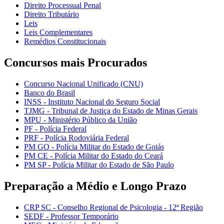
Direito Processual Penal
Direito Tributário
Leis
Leis Complementares
Remédios Constitucionais
Concursos mais Procurados
Concurso Nacional Unificado (CNU)
Banco do Brasil
INSS - Instituto Nacional do Seguro Social
TJMG - Tribunal de Justiça do Estado de Minas Gerais
MPU - Ministério Público da União
PF - Polícia Federal
PRF - Polícia Rodoviária Federal
PM GO - Polícia Militar do Estado de Goiás
PM CE - Polícia Militar do Estado do Ceará
PM SP - Polícia Militar do Estado de São Paulo
Preparação a Médio e Longo Prazo
CRP SC - Conselho Regional de Psicologia - 12ª Região
SEDF - Professor Temporário