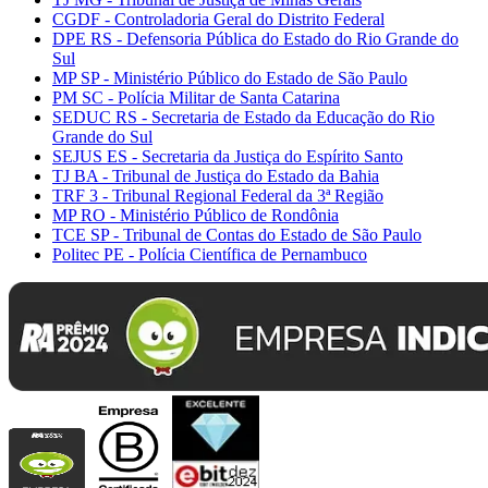
CGDF - Controladoria Geral do Distrito Federal
DPE RS - Defensoria Pública do Estado do Rio Grande do
Sul
MP SP - Ministério Público do Estado de São Paulo
PM SC - Polícia Militar de Santa Catarina
SEDUC RS - Secretaria de Estado da Educação do Rio
Grande do Sul
SEJUS ES - Secretaria da Justiça do Espírito Santo
TJ BA - Tribunal de Justiça do Estado da Bahia
TRF 3 - Tribunal Regional Federal da 3ª Região
MP RO - Ministério Público de Rondônia
TCE SP - Tribunal de Contas do Estado de São Paulo
Politec PE - Polícia Científica de Pernambuco