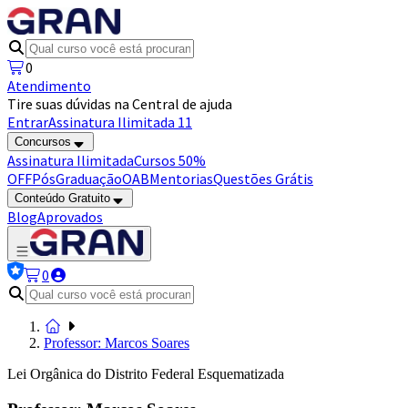
0
Atendimento
Tire suas dúvidas na Central de ajuda
Entrar
Assinatura Ilimitada 11
Concursos
Assinatura Ilimitada
Cursos 50%
OFF
Pós
Graduação
OAB
Mentorias
Questões Grátis
Conteúdo Gratuito
Blog
Aprovados
0
Professor: Marcos Soares
Lei Orgânica do Distrito Federal Esquematizada