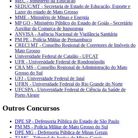
MEC - Ministério da Educação
SEDUC/MT - Secretaria de Estado de Educação, Esporte e
Lazer do estado de Mato Grosso
MME - Ministério de Minas e Energia
MP GO - Ministério Público do Estado de Goiás - Secretário
Auxiliar da Comarca de Itapuranga
ANVISA - Agência Nacional de Vigilância Sanitária
PM PE - Polícia Militar de Pernambuco
CRECI MT - Conselho Regional de Corretores de Imóveis do
Mato Grosso
Universidade Federal de Catalão - UFCAT
UFR - Universidade Federal de Rondonópolis
CRA MS - Conselho Regional de Administração do Mato
Grosso do Sul
UFJ - Universidade Federal de Jataí
UFRN - Universidade Federal do Rio Grande do Norte
UFCSPA - Universidade Federal de Ciência da Saúde de
Porto Alegre
Outros Concursos
DPE SP - Defensoria Pública do Estado de São Paulo
PM MS - Polícia Militar de Mato Grosso do Sul
DPE MG - Defensoria Pública de Minas Gerais
TJ MG - Tribunal de Justiça de Minas Gerais