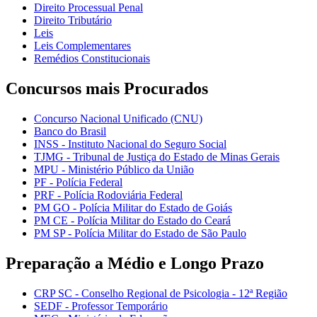
Direito Processual Penal
Direito Tributário
Leis
Leis Complementares
Remédios Constitucionais
Concursos mais Procurados
Concurso Nacional Unificado (CNU)
Banco do Brasil
INSS - Instituto Nacional do Seguro Social
TJMG - Tribunal de Justiça do Estado de Minas Gerais
MPU - Ministério Público da União
PF - Polícia Federal
PRF - Polícia Rodoviária Federal
PM GO - Polícia Militar do Estado de Goiás
PM CE - Polícia Militar do Estado do Ceará
PM SP - Polícia Militar do Estado de São Paulo
Preparação a Médio e Longo Prazo
CRP SC - Conselho Regional de Psicologia - 12ª Região
SEDF - Professor Temporário