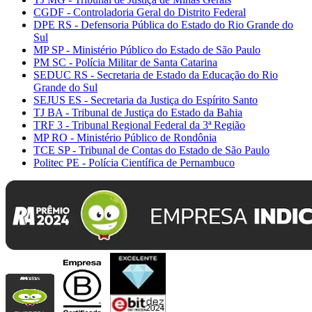
CGDF - Controladoria Geral do Distrito Federal
DPE RS - Defensoria Pública do Estado do Rio Grande do
Sul
MP SP - Ministério Público do Estado de São Paulo
PM SC - Polícia Militar de Santa Catarina
SEDUC RS - Secretaria de Estado da Educação do Rio
Grande do Sul
SEJUS ES - Secretaria da Justiça do Espírito Santo
TJ BA - Tribunal de Justiça do Estado da Bahia
TRF 3 - Tribunal Regional Federal da 3ª Região
MP RO - Ministério Público de Rondônia
TCE SP - Tribunal de Contas do Estado de São Paulo
Politec PE - Polícia Científica de Pernambuco