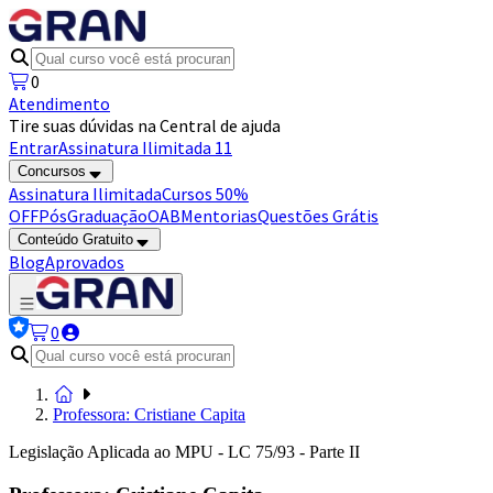
0
Atendimento
Tire suas dúvidas na Central de ajuda
Entrar
Assinatura Ilimitada 11
Concursos
Assinatura Ilimitada
Cursos 50%
OFF
Pós
Graduação
OAB
Mentorias
Questões Grátis
Conteúdo Gratuito
Blog
Aprovados
0
Professora: Cristiane Capita
Legislação Aplicada ao MPU - LC 75/93 - Parte II