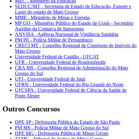
MEC - Ministério da Educação
SEDUC/MT - Secretaria de Estado de Educação, Esporte e
Lazer do estado de Mato Grosso
MME - Ministério de Minas e Energia
MP GO - Ministério Público do Estado de Goiás - Secretário
Auxiliar da Comarca de Itapuranga
ANVISA - Agência Nacional de Vigilância Sanitária
PM PE - Polícia Militar de Pernambuco
CRECI MT - Conselho Regional de Corretores de Imóveis do
Mato Grosso
Universidade Federal de Catalão - UFCAT
UFR - Universidade Federal de Rondonópolis
CRA MS - Conselho Regional de Administração do Mato
Grosso do Sul
UFJ - Universidade Federal de Jataí
UFRN - Universidade Federal do Rio Grande do Norte
UFCSPA - Universidade Federal de Ciência da Saúde de
Porto Alegre
Outros Concursos
DPE SP - Defensoria Pública do Estado de São Paulo
PM MS - Polícia Militar de Mato Grosso do Sul
DPE MG - Defensoria Pública de Minas Gerais
TJ MG - Tribunal de Justiça de Minas Gerais