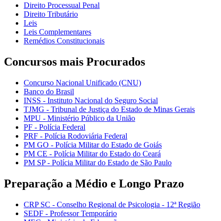
Direito Processual Penal
Direito Tributário
Leis
Leis Complementares
Remédios Constitucionais
Concursos mais Procurados
Concurso Nacional Unificado (CNU)
Banco do Brasil
INSS - Instituto Nacional do Seguro Social
TJMG - Tribunal de Justiça do Estado de Minas Gerais
MPU - Ministério Público da União
PF - Polícia Federal
PRF - Polícia Rodoviária Federal
PM GO - Polícia Militar do Estado de Goiás
PM CE - Polícia Militar do Estado do Ceará
PM SP - Polícia Militar do Estado de São Paulo
Preparação a Médio e Longo Prazo
CRP SC - Conselho Regional de Psicologia - 12ª Região
SEDF - Professor Temporário