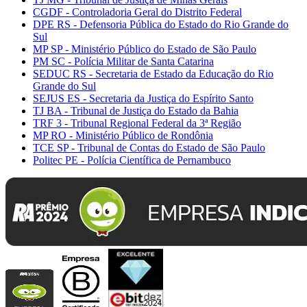
CGDF - Controladoria Geral do Distrito Federal
DPE RS - Defensoria Pública do Estado do Rio Grande do
Sul
MP SP - Ministério Público do Estado de São Paulo
PM SC - Polícia Militar de Santa Catarina
SEDUC RS - Secretaria de Estado da Educação do Rio
Grande do Sul
SEJUS ES - Secretaria da Justiça do Espírito Santo
TJ BA - Tribunal de Justiça do Estado da Bahia
TRF 3 - Tribunal Regional Federal da 3ª Região
MP RO - Ministério Público de Rondônia
TCE SP - Tribunal de Contas do Estado de São Paulo
Politec PE - Polícia Científica de Pernambuco