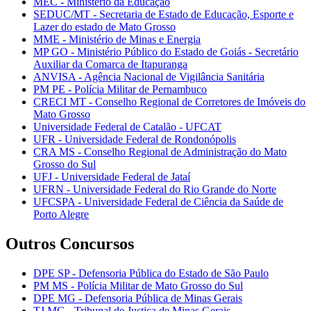
MEC - Ministério da Educação
SEDUC/MT - Secretaria de Estado de Educação, Esporte e
Lazer do estado de Mato Grosso
MME - Ministério de Minas e Energia
MP GO - Ministério Público do Estado de Goiás - Secretário
Auxiliar da Comarca de Itapuranga
ANVISA - Agência Nacional de Vigilância Sanitária
PM PE - Polícia Militar de Pernambuco
CRECI MT - Conselho Regional de Corretores de Imóveis do
Mato Grosso
Universidade Federal de Catalão - UFCAT
UFR - Universidade Federal de Rondonópolis
CRA MS - Conselho Regional de Administração do Mato
Grosso do Sul
UFJ - Universidade Federal de Jataí
UFRN - Universidade Federal do Rio Grande do Norte
UFCSPA - Universidade Federal de Ciência da Saúde de
Porto Alegre
Outros Concursos
DPE SP - Defensoria Pública do Estado de São Paulo
PM MS - Polícia Militar de Mato Grosso do Sul
DPE MG - Defensoria Pública de Minas Gerais
TJ MG - Tribunal de Justiça de Minas Gerais