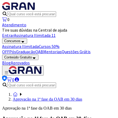
0
Atendimento
Tire suas dúvidas na Central de ajuda
Entrar
Assinatura Ilimitada 11
Concursos
Assinatura Ilimitada
Cursos 50%
OFF
Pós
Graduação
OAB
Mentorias
Questões Grátis
Conteúdo Gratuito
Blog
Aprovados
0
Aprovação na 1ª fase da OAB em 30 dias
Aprovação na 1ª fase da OAB em 30 dias